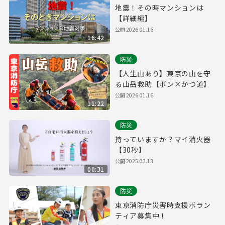
地震！その時マンションは
【詳細編】
公開
2026.01.16
16:42
防災
【人生山あり】東京の山を守
る山岳救助【ポン×かつ道】
公開
2026.01.16
11:22
防災
持っていますか？マイ消火器
【30秒】
公開
2025.03.13
00:31
防災
東京消防庁災害時支援ボラン
ティア募集中！