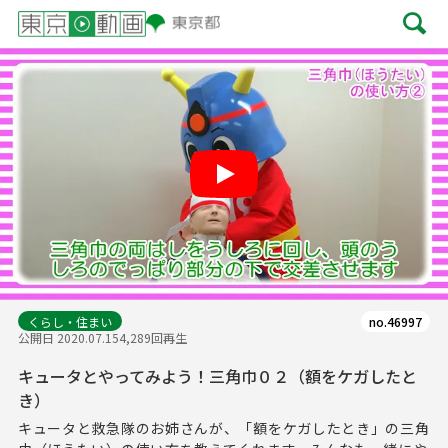
Play
くらし・住まい
no.46997
公開日 2020.07.15
4,289回再生
キュータとやってみよう！三角巾０２（額をケガしたと
き）
キュータと救急隊のお姉さんが、「額をケガしたとき」の三角