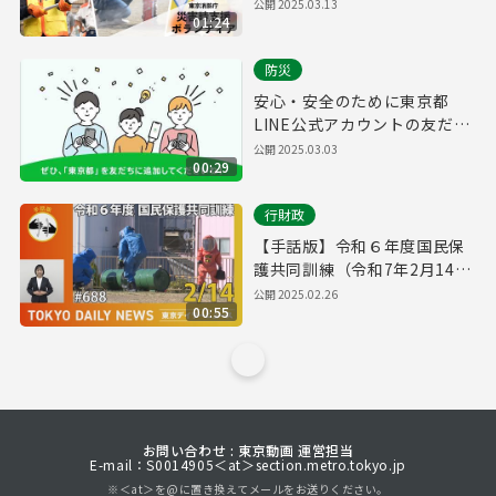
公開
2025.03.13
01:24
防災
安心・安全のために東京都
LINE公式アカウントの友だち
追加をお願いします！
公開
2025.03.03
00:29
行財政
【手話版】令和６年度国民保
護共同訓練（令和7年2月14日
東京デイリーニュース
公開
2025.02.26
00:55
No.688）
お問い合わせ : 東京動画 運営担当
E-mail：S0014905＜at＞section.metro.tokyo.jp
※＜at＞を@に置き換えてメールをお送りください。