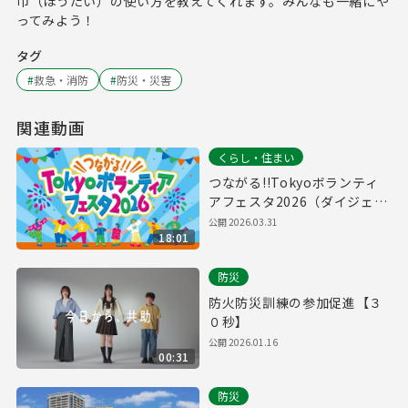
巾（ほうたい）の使い方を教えてくれます。みんなも一緒にや
ってみよう！
タグ
#
救急・消防
#
防災・災害
関連動画
くらし・住まい
つながる!!Tokyoボランティ
アフェスタ2026（ダイジェス
ト版）
公開
2026.03.31
18:01
防災
防火防災訓練の参加促進【３
０秒】
公開
2026.01.16
00:31
防災