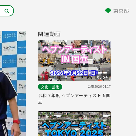
関連動画
03:54
公開
2026.04.17
文化・芸術
令和７年度 ヘブンアーティストIN国
立