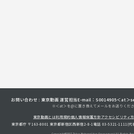
お問い合わせ : 東京動画 運営担当
E-mail：S0014905＜at＞sec
※＜at＞を@に置き換えてメールをお送りくだ
東京動画とは
利用規約
個人情報保護方針
アクセシビリティ
東京都庁 〒163-8001 東京都新宿区西新宿2-8-1
電話 03-5321-1111(代
Copyright©︎2017 Tokyo Metropolitan
Government.All Rights Res