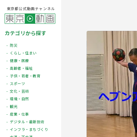
東京都公式動画チャンネル
カテゴリから探す
防災
くらし・住まい
健康・医療
高齢者・福祉
子供・若者・教育
スポーツ
文化・芸術
Play
環境・自然
観光
産業・仕事
デジタル・最新技術
インフラ・まちづくり
水道・下水道