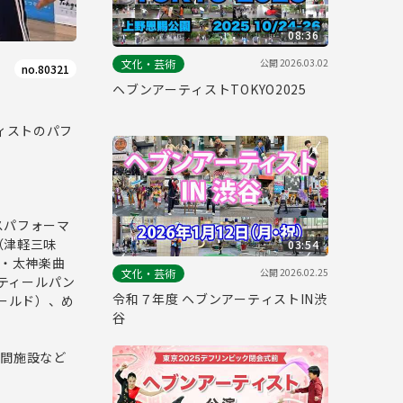
08:36
公開
2026.03.02
文化・芸術
no.80321
ヘブンアーティストTOKYO2025
ィストのパフ
スパフォーマ
（津軽三味
03:54
楽・太神楽曲
公開
2026.02.25
文化・芸術
スティールパン
令和７年度 ヘブンアーティストIN渋
＆ワールド）、め
谷
民間施設など