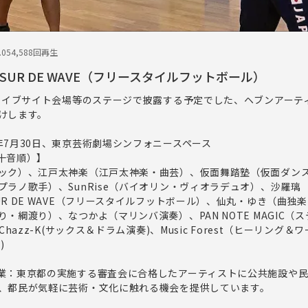
.05
4,588回再生
SUR DE WAVE（フリースタイルフットボール）
、ライブサイト会場等のステージで披露する予定でした、ヘブンアーテ
けします。
年7月30日、東京芸術劇場シンフォニースペース
十音順）】
ック）、江戸太神楽（江戸太神楽・曲芸）、仮面舞踏塾（仮面ダン
プラノ歌手）、SunRise（バイオリン・ヴィオラデュオ）、沙羅璃
R DE WAVE（フリースタイルフットボール）、仙丸・ゆき（曲独
・綱渡り）、なつかよ（マリンバ演奏）、PAN NOTE MAGIC（
Chazz-K(サックス＆ドラム演奏)、Music Forest（ヒーリング
)
業：東京都の実施する審査会に合格したアーティストに公共施設や
、都民が気軽に芸術・文化に触れる機会を提供しています。