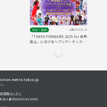
02:07
公開
2026.01.14
文化・芸術
「TOKYO FORWARD 2025 for 世界
陸上」におけるヘブンアーティスト
公演
tion.metro.tokyo.jp
さい。
方針
投稿コーナー
表)
法人番号8000020130001
erved.