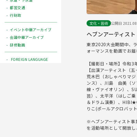
都営交通
行財政
文化・芸術
公開日 2021.08
イベント中継アーカイブ
ヘブンアーティスト 
会議中継アーカイブ
東京2020大会期間中
研修動画
ォーマンスを動画でお届
FOREIGN LANGUAGE
【撮影日・場所】令和3
【出演アーティスト（五
荒木巴（おしゃべりマジ
ンス）、川島 由美（ソ
線・ヴァイオリン）、SU
芸）、太平洋（はしご乗り
＆ドラム演奏）、HIBI★
りこ(ポールアクロバット
※ヘブンアーティスト事
を活動場所として開放し