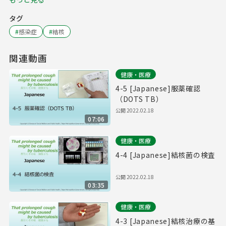
タグ
#
感染症
#
結核
関連動画
健康・医療
4-5 [Japanese]服薬確認
（DOTS TB）
公開
2022.02.18
07:06
健康・医療
4-4 [Japanese]結核菌の検査
公開
2022.02.18
03:35
健康・医療
4-3 [Japanese]結核治療の基