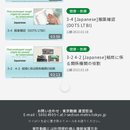
健康・医療
3-4 [Japanese]服薬確認
(DOTS LTBI)
公開
2022.02.18
03:50
健康・医療
3-2 4-2 [Japanese]結核に係
る関係機関の役割
公開
2022.02.18
02:12
お問い合わせ : 東京動画 運営担当
E-mail：S0014905＜at＞section.metro.tokyo.jp
※＜at＞を@に置き換えてメールをお送りください。
東京動画とは
利用規約
個人情報保護方針