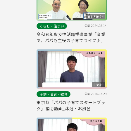
01:30:44
公開
2024.08.14
くらし・住まい
令和６年度女性活躍推進事業「育業
で、パパも主役の子育てライフ♪」
03:49
公開
2024.03.29
子供・若者・教育
東京都「パパの子育てスタートブッ
ク」補助動画_沐浴・お風呂