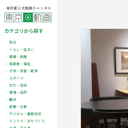
東京都公式動画チャンネル
カテゴリから探す
防災
くらし・住まい
健康・医療
高齢者・福祉
子供・若者・教育
スポーツ
文化・芸術
Play
環境・自然
観光
産業・仕事
デジタル・最新技術
インフラ・まちづくり
水道・下水道