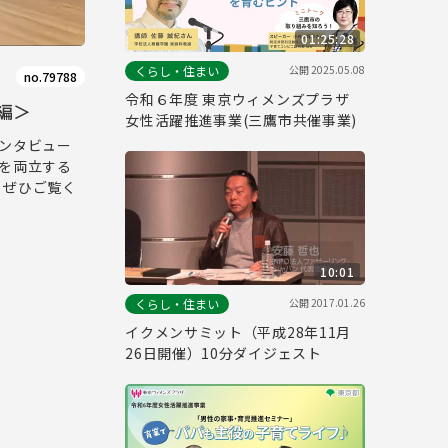
01:25:28
公開
2025.05.08
くらし・住まい
no.79788
令和６年度 東京ウィメンズプラザ
編＞
女性活躍推進事業(三鷹市共催事業)
ンタビュー
を両立する
。ぜひご覧く
10:01
公開
2017.01.26
くらし・住まい
イクメンサミット（平成28年11月
26日開催）10分ダイジェスト