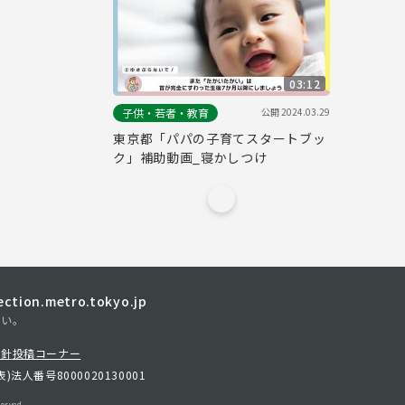
03:12
公開
2024.03.29
子供・若者・教育
東京都「パパの子育てスタートブッ
ク」補助動画_寝かしつけ
tion.metro.tokyo.jp
さい。
方針
投稿コーナー
表)
法人番号8000020130001
erved.