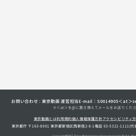
お問い合わせ : 東京動画 運営担当
E-mail：S0014905＜at＞sec
※＜at＞を@に置き換えてメールをお送りくだ
東京動画とは
利用規約
個人情報保護方針
アクセシビリティ
東京都庁 〒163-8001 東京都新宿区西新宿2-8-1
電話 03-5321-1111(代
Copyright©︎2017 Tokyo Metropolitan
Government.All Rights Res