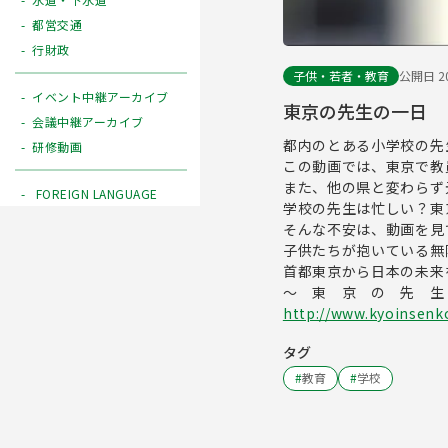
都営交通
行財政
子供・若者・教育
公開日 20
イベント中継アーカイブ
東京の先生の一日
会議中継アーカイブ
都内のとある小学校の先
研修動画
この動画では、東京で教
また、他の県と変わらず
FOREIGN LANGUAGE
学校の先生は忙しい？東
そんな不安は、動画を見
子供たちが抱いている無
首都東京から日本の未来
～ 東 京 の 先 生
http://www.kyoinsenk
タグ
#
教育
#
学校