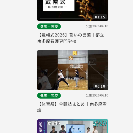
01:15
公開
2026.06.10
健康・医療
【戴帽式2026】誓いの言葉｜都立
南多摩看護専門学校
00:18
公開
2026.06.10
健康・医療
【体育祭】全競技まとめ｜南多摩看
護