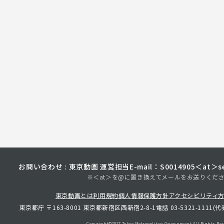
お問い合わせ : 東京動画 運営担当
E-mail：S0014905＜at＞sec
※＜at＞を@に置き換えてメールをお送りくだ
東京動画とは
利用規約
個人情報保護方針
アクセシビリティ
東京都庁 〒163-8001 東京都新宿区西新宿2-8-1
電話 03-5321-1111(代
Copyright©︎2017 Tokyo Metropolitan
Government.All Rights Res