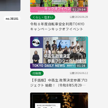
01:29:04
公開
2026.06.29
くらし・住まい
no.38181
令和８年度自転車安全利用TOKYO
キャンペーンキックオフイベント
01:26
公開
2026.06.12
行財政
【手話版】中高生 政策決定参画プロ
ジェクト 始動！（令和8年5月29日
東京デイリーニュース No.845）