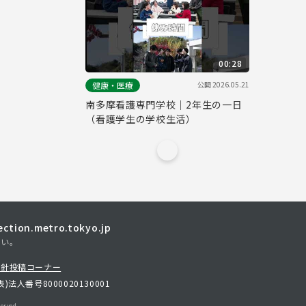
00:28
公開
2026.05.21
健康・医療
南多摩看護専門学校｜2年生の一日
（看護学生の学校生活）
tion.metro.tokyo.jp
さい。
方針
投稿コーナー
表)
法人番号8000020130001
erved.