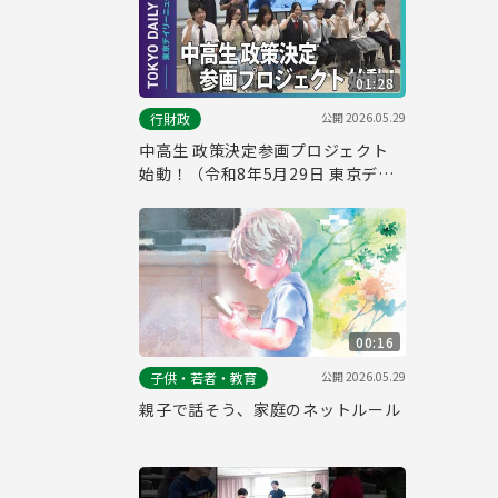
01:28
公開
2026.05.29
行財政
中高生 政策決定参画プロジェクト
始動！（令和8年5月29日 東京デイ
リーニュース No.845）
00:16
公開
2026.05.29
子供・若者・教育
親子で話そう、家庭のネットルール