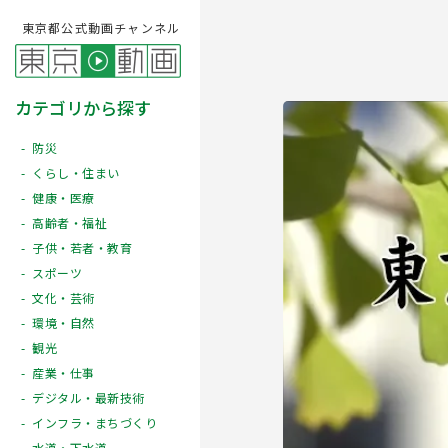
東京都公式動画チャンネル
カテゴリから探す
防災
くらし・住まい
健康・医療
高齢者・福祉
子供・若者・教育
スポーツ
文化・芸術
Play
環境・自然
観光
産業・仕事
デジタル・最新技術
インフラ・まちづくり
水道・下水道