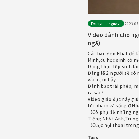
Foreign Language
2023.05
Video dành cho ngư
ngã）
Các bạn đến Nhật để la
Minh,du học sinh có mơ 
Dũng,thực tập sinh là
Đáng lẽ 2 người sẽ co
vào cạm bẫy.
Đánh bạc trái phép, m
ra sao?
Video giáo dục này giú
tội phạm và sống ở Nh
【Có phụ đề những n
Tiếng Nhật,Anh,Trun
（Cuộc hội thoại trong
Tags