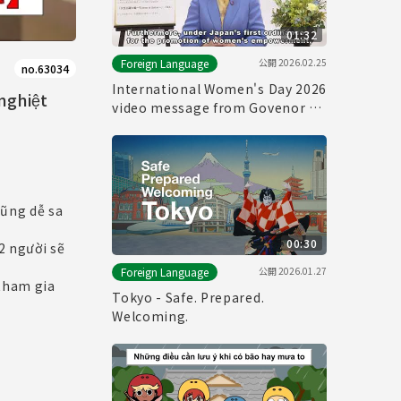
01:32
公開
2026.02.25
Foreign Language
no.63034
International Women's Day 2026
nghiệt
video message from Govenor of
Tokyo
ũng dễ sa
00:30
2 người sẽ
公開
2026.01.27
Foreign Language
̃ tham gia
Tokyo - Safe. Prepared.
Welcoming.