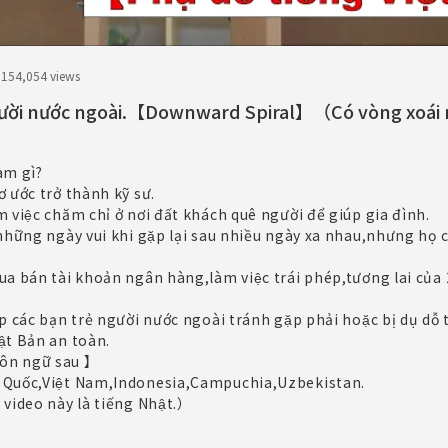
.15
4,054 views
ời nước ngoài.【Downward Spiral】（Có vòng xoái 
̀m gì?
ước trở thành kỹ sư.
m việc chăm chỉ ở nơi đất khách quê người để giúp gia đình.
́ những ngày vui khi gặp lại sau nhiều ngày xa nhau,nhưng họ c
ua bán tài khoản ngân hàng,làm việc trái phép,tương lai của 
p các bạn trẻ người nước ngoài tránh gặp phải hoặc bị dụ dô
ật Bản an toàn.
gôn ngữ sau 】
g Quốc,Việt Nam,Indonesia,Campuchia,Uzbekistan.
 video này là tiếng Nhật.）