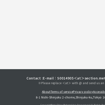
Contact :
E-mail：S0014905＜at＞section.met
※Please replace ＜at＞ with @ and send us an 
About
Terms of service
Privacy policy
Accessibi
8-1 Nishi-Shinjuku 2-chome,Shinjuku-ku,Tokyo 
Copyright©︎2017 Tokyo Metropolitan
Government.All Rights Res