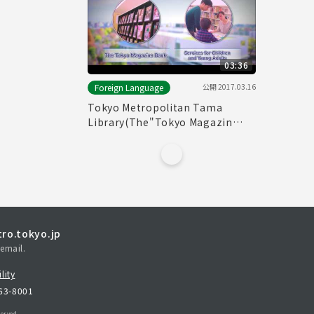
03:36
公開
2017.03.16
Foreign Language
Tokyo Metropolitan Tama
Library(The"Tokyo Magazin
Bank" & Service for children and
young adults)
ro.tokyo.jp
email.
lity
163-8001
erved.