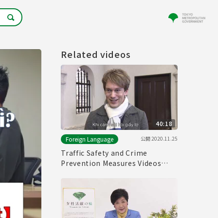
Related videos
40:18
公開
2020.11.25
Foreign Language
Traffic Safety and Crime
Prevention Measures Videos
(Vietnamese Subtitle)