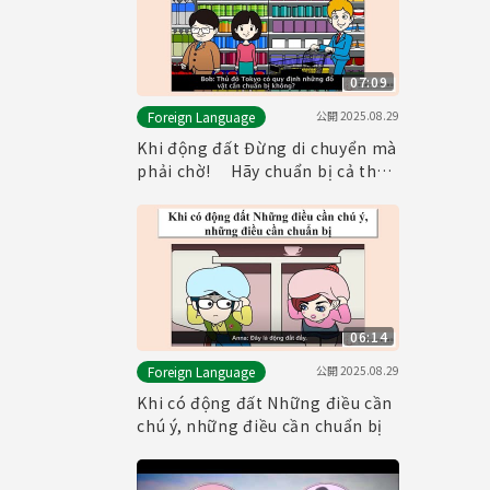
07:09
公開
2025.08.29
Foreign Language
Khi động đất Đừng di chuyển mà
phải chờ! Hãy chuẩn bị cả thức
ăn!
06:14
公開
2025.08.29
Foreign Language
Khi có động đất Những điều cần
chú ý, những điều cần chuẩn bị