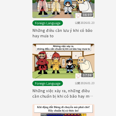
06:03
公開
2026.01.23
Foreign Language
Những điều cần lưu ý khi có bão
hay mưa to
07:06
公開
2026.01.23
Foreign Language
Những việc xảy ra, những điều
cần chuẩn bị khi có bão hay mưa
to