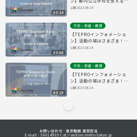
ン】都内公立学校を支えるサ
ポーター
公開
2023.08.16
03:24
子供・若者・教育
【TEPROインフォメーショ
ン】活動の場はさまざま！サ
ポーター紹介（日本語指導、
公開
2023.08.16
03:08
部活動支援編）
子供・若者・教育
【TEPROインフォメーショ
ン】活動の場はさまざま！サ
ポーター紹介（ICT支援員・
公開
2023.08.16
03:29
学習サポーター編）
お問い合わせ : 東京動画 運営担当
E-mail：S0014905＜at＞section.metro.tokyo.jp