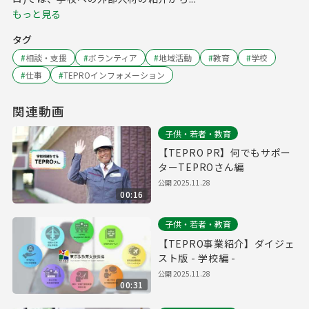
もっと見る
タグ
#
相談・支援
#
ボランティア
#
地域活動
#
教育
#
学校
#
仕事
#
TEPROインフォメーション
関連動画
子供・若者・教育
【TEPRO PR】何でもサポー
ターTEPROさん編
公開
2025.11.28
00:16
子供・若者・教育
【TEPRO事業紹介】ダイジェ
スト版 - 学校編 -
公開
2025.11.28
00:31