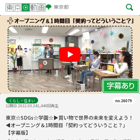
Play
くらし・住まい
no.26079
公開日 2022.03.24
1,440回再生
東京☆SDGs☆学園☆▶買い物で世界の未来を変えよう！
◀オープニング＆1時間目「契約ってどういうこと？」
【字幕版】