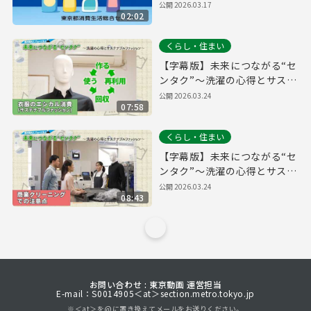
実習講座より】
公開
2026.03.17
02:02
くらし・住まい
【字幕版】未来につながる“セ
ンタク”～洗濯の心得とサステ
ナブルファッション～【衣類
公開
2026.03.24
07:58
のエシカル消費（サステナブ
ルファッション）編】
くらし・住まい
【字幕版】未来につながる“セ
ンタク”～洗濯の心得とサステ
ナブルファッション～【商業
公開
2026.03.24
08:43
クリーニングでの注意点編】
お問い合わせ : 東京動画 運営担当
E-mail：S0014905＜at＞section.metro.tokyo.jp
※＜at＞を@に置き換えてメールをお送りください。