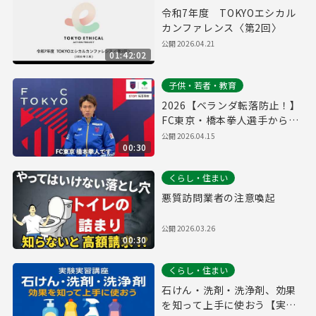
令和7年度 TOKYOエシカル
カンファレンス〈第2回〉
公開
2026.04.21
01:42:02
子供・若者・教育
2026【ベランダ転落防止！】
FC東京・橋本拳人選手からの
メッセージ
公開
2026.04.15
00:30
くらし・住まい
悪質訪問業者の注意喚起
公開
2026.03.26
00:30
くらし・住まい
石けん・洗剤・洗浄剤、効果
を知って上手に使おう【実験