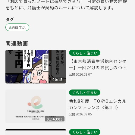
「お店で買ったノートは返品できる?」 日常の買い物の経験
をもとに、弁護士が契約のルールについて解説します。
タグ
#
消費生活
関連動画
くらし・住まい
【東京都消費生活総合センタ
ー】一回だけのお試しのつも
りだったのに…定期購入編
公開
2026.08.07
00:15
くらし・住まい
令和8年度 TOKYOエシカル
カンファレンス〈第1回〉
公開
2026.08.05
01:43:03
くらし・住まい