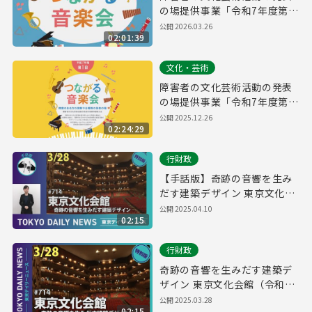
の場提供事業「令和7年度第2
回つながる音楽会」
公開
2026.03.26
02:01:39
文化・芸術
障害者の文化芸術活動の発表
の場提供事業「令和7年度第1
回つながる音楽会」
公開
2025.12.26
02:24:29
行財政
【手話版】奇跡の音響を生み
だす建築デザイン 東京文化会
館（令和7年3月28日 東京デイ
公開
2025.04.10
02:15
リーニュース特別版）
行財政
奇跡の音響を生みだす建築デ
ザイン 東京文化会館（令和7
年3月28日 東京デイリーニュ
公開
2025.03.28
02:15