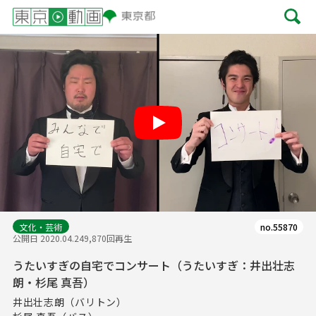
Play
文化・芸術
no.55870
公開日 2020.04.24
9,870回再生
うたいすぎの自宅でコンサート（うたいすぎ：井出壮志
朗・杉尾 真吾）
井出壮志朗（バリトン）