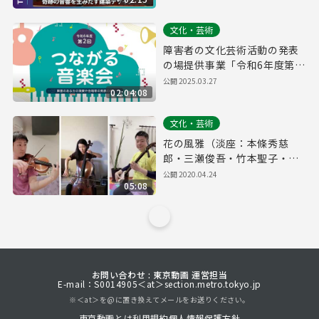
ース特別版）
文化・芸術
障害者の文化芸術活動の発表
の場提供事業「令和6年度第2
回つながる音楽会」
公開
2025.03.27
02:04:08
文化・芸術
花の風雅（淡座：本條秀慈
郎・三瀬俊吾・竹本聖子・桑
原ゆう）
公開
2020.04.24
05:08
お問い合わせ : 東京動画 運営担当
E-mail：S0014905＜at＞section.metro.tokyo.jp
※＜at＞を@に置き換えてメールをお送りください。
東京動画とは
利用規約
個人情報保護方針