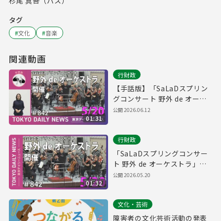
杉尾 真吾（バス）
タグ
#
文化
#
音楽
関連動画
行財政
【手話版】「SaLaDスプリン
グコンサート 野外 de オーケ
ストラ」開催（令和8年5月20
公開
2026.06.12
01:31
日 東京デイリーニュース
No.842）
行財政
「SaLaDスプリングコンサー
ト 野外 de オーケストラ」開
催（令和8年5月20日 東京デイ
公開
2026.05.20
01:32
リーニュース No.842）
文化・芸術
障害者の文化芸術活動の発表