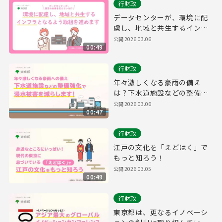
行財政
データセンターが、環境に配
慮し、地域と共生するインフ
ラとなるよう、取組を進めま
公開
2026.03.06
00:49
す。
行財政
年々激しくなる豪雨の備え
は？下水道施設などの整備を
強化することで浸水被害を減
公開
2026.03.06
00:47
らします！
行財政
江戸の文化を「えどはく」で
もっと知ろう！
公開
2026.03.05
00:49
行財政
東京都は、更なるイノベーシ