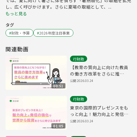
では、夏に向けて暑さに体を慣らす「暑熱順化」の取組を拡充
し、広く呼びかけます。さらに夏場の取組として、...
もっと見る
タグ
#
財政・予算
#
2026年度注目事業
関連動画
行財政
【教育の質向上に向けた教員
の働き方改革をさらに推
進！】
公開
2026.03.24
00:51
行財政
東京の国際的プレゼンスをも
っと向上！魅力向上と発信の
強化で、世界から投資をさら
公開
2026.03.24
01:05
に呼び込みます。