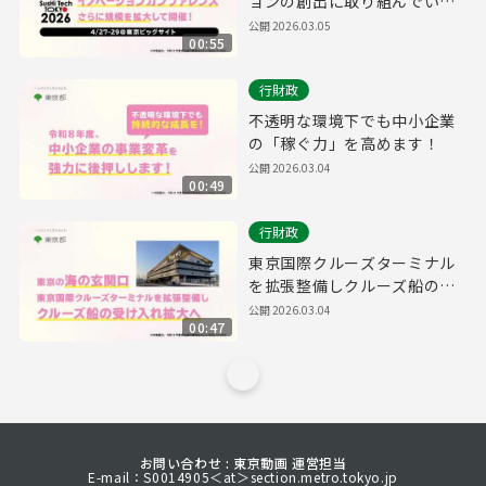
ョンの創出に取り組んでいき
ます​！
公開
2026.03.05
00:55
行財政
不透明な環境下でも中小企業
の「稼ぐ力」を高めます！
公開
2026.03.04
00:49
行財政
東京国際クルーズターミナル
を拡張整備しクルーズ船の受
け入れを拡大へ
公開
2026.03.04
00:47
お問い合わせ : 東京動画 運営担当
E-mail：S0014905＜at＞section.metro.tokyo.jp