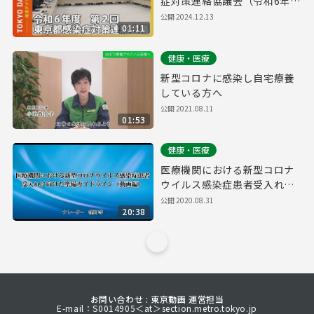
症対策連絡協議会（令和6年
12月13日 東京デイリーニュー
公開
2024.12.13
01:11
ス No.654）
健康・医療
新型コロナに感染し自宅療養
している方へ
公開
2021.08.11
01:53
健康・医療
医療機関における新型コロナ
ウイルス感染症患者受入れに
向けた準備ガイドライン
公開
2020.08.31
20:38
お問い合わせ : 東京動画 運営担当
E-mail：S0014905＜at＞section.metro.tokyo.jp