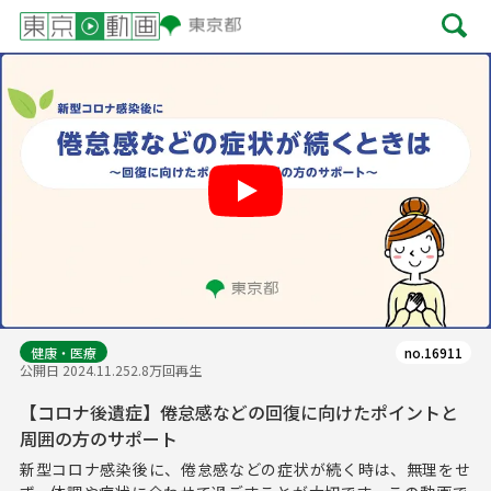
Play
健康・医療
no.16911
公開日 2024.11.25
2.8万回再生
【コロナ後遺症】倦怠感などの回復に向けたポイントと
周囲の方のサポート
新型コロナ感染後に、倦怠感などの症状が続く時は、無理をせ