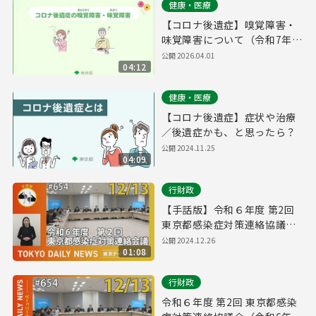
健康・医療
【コロナ後遺症】嗅覚障害・
味覚障害について（令和7年度
作成）
公開
2026.04.01
04:12
健康・医療
【コロナ後遺症】症状や治療
／後遺症かも、と思ったら？
公開
2024.11.25
04:09
行財政
【手話版】令和６年度 第2回
東京都感染症対策連絡協議会
（令和6年12月13日 東京デイ
公開
2024.12.26
01:08
リーニュース No.654）
行財政
令和６年度 第2回 東京都感染