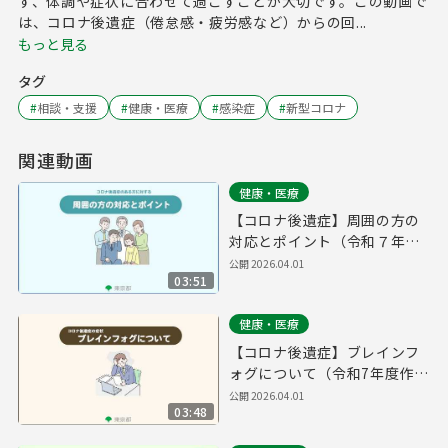
ず、体調や症状に合わせて過ごすことが大切です。この動画で
は、コロナ後遺症（倦怠感・疲労感など）からの回...
もっと見る
タグ
#
相談・支援
#
健康・医療
#
感染症
#
新型コロナ
関連動画
健康・医療
【コロナ後遺症】周囲の方の
対応とポイント（令和７年度
作成）
公開
2026.04.01
03:51
健康・医療
【コロナ後遺症】ブレインフ
ォグについて（令和7年度作
成）
公開
2026.04.01
03:48