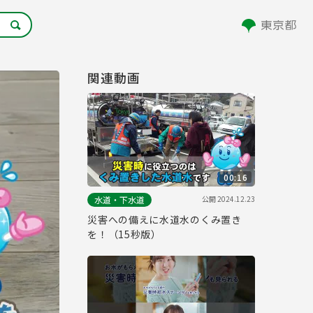
関連動画
00:16
公開
2024.12.23
水道・下水道
災害への備えに水道水のくみ置き
を！（15秒版）