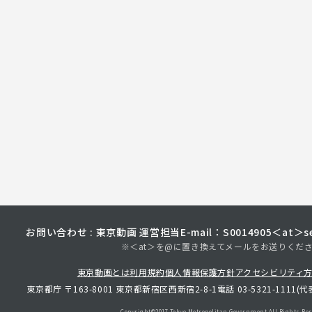
お問い合わせ : 東京動画 運営担当
E-mail：S0014905＜at＞sec
※＜at＞を@に置き換えてメールをお送りくだ
東京動画とは
利用規約
個人情報保護方針
アクセシビリティ
東京都庁 〒163-8001 東京都新宿区西新宿2-8-1
電話 03-5321-1111(代
Copyright©︎2017 Tokyo Metropolitan
Government.All Rights Res