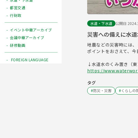
都営交通
行財政
水道・下水道
公開日 2024.1
イベント中継アーカイブ
災害への備えに水道
会議中継アーカイブ
地震などの災害時には、
研修動画
ポイントをおさえて、今
FOREIGN LANGUAGE
↓水道水のくみ置き（東
https://www.waterwork
タグ
#
防災・災害
#
くらしの