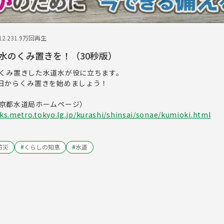
2.23
1.9万回再生
水のくみ置きを！（30秒版）
くみ置きした水道水が役に立ちます。
日からくみ置きを始めましょう！
京都水道局ホームページ）
s.metro.tokyo.lg.jp/kurashi/shinsai/sonae/kumioki.html
防災
#
くらしの知恵
#
水道