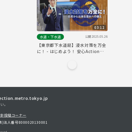
03:12
公開
2025.05.26
水道・下水道
【東京都下水道局】浸水対策を万全
に！ - はじめよう！ 安心Action！
（フル版）
tion.metro.tokyo.jp
さい。
方針
投稿コーナー
表)
法人番号8000020130001
erved.