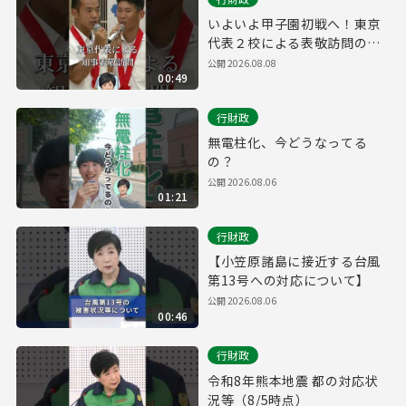
いよいよ甲子園初戦へ！東京
代表２校による表敬訪問の様
子
公開
2026.08.08
00:49
行財政
無電柱化、今どうなってる
の？
公開
2026.08.06
01:21
行財政
【小笠原諸島に接近する台風
第13号への対応について】
公開
2026.08.06
00:46
行財政
令和8年熊本地震 都の対応状
況等（8/5時点）