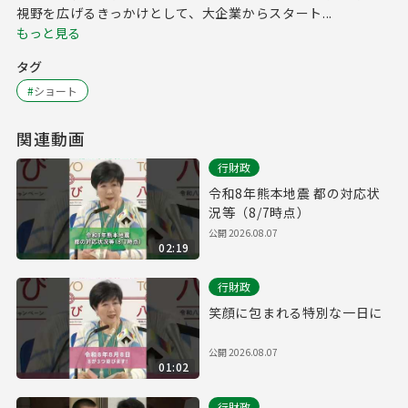
視野を広げるきっかけとして、大企業からスタート...
もっと見る
タグ
#
ショート
関連動画
行財政
令和8年熊本地震 都の対応状
況等（8/7時点）
公開
2026.08.07
02:19
行財政
笑顔に包まれる特別な一日に
公開
2026.08.07
01:02
行財政