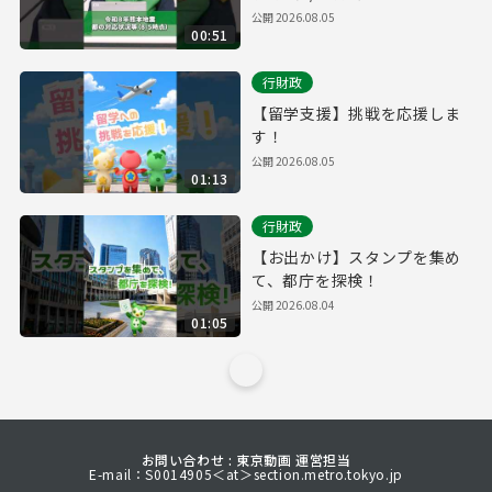
公開
2026.08.05
00:51
行財政
【留学支援】挑戦を応援しま
す！
公開
2026.08.05
01:13
行財政
【お出かけ】スタンプを集め
て、都庁を探検！
公開
2026.08.04
01:05
お問い合わせ : 東京動画 運営担当
E-mail：S0014905＜at＞section.metro.tokyo.jp