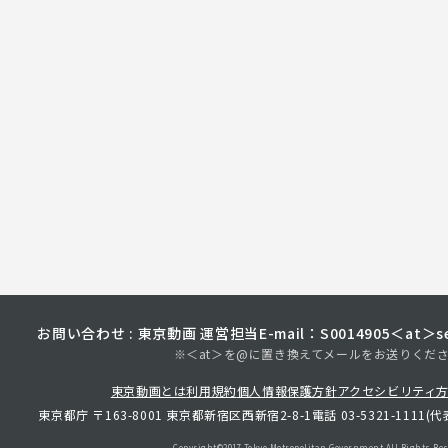
お問い合わせ : 東京動画 運営担当
E-mail：S0014905＜at＞sec
※＜at＞を@に置き換えてメールをお送りくだ
東京動画とは
利用規約
個人情報保護方針
アクセシビリティ
東京都庁 〒163-8001 東京都新宿区西新宿2-8-1
電話 03-5321-1111(代
Copyright©︎2017 Tokyo Metropolitan
Government.All Rights Res