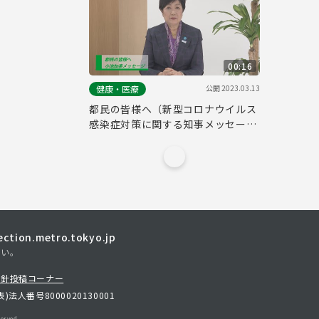
00:16
公開
2023.03.13
健康・医療
都民の皆様へ（新型コロナウイルス
感染症対策に関する知事メッセージ
15秒版 令和5年3月13日）
tion.metro.tokyo.jp
さい。
方針
投稿コーナー
表)
法人番号8000020130001
erved.