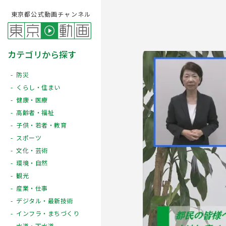
東京都公式動画チャンネル
カテゴリから探す
防災
くらし・住まい
健康・医療
高齢者・福祉
子供・若者・教育
スポーツ
文化・芸術
Play
環境・自然
観光
産業・仕事
デジタル・最新技術
インフラ・まちづくり
水道・下水道