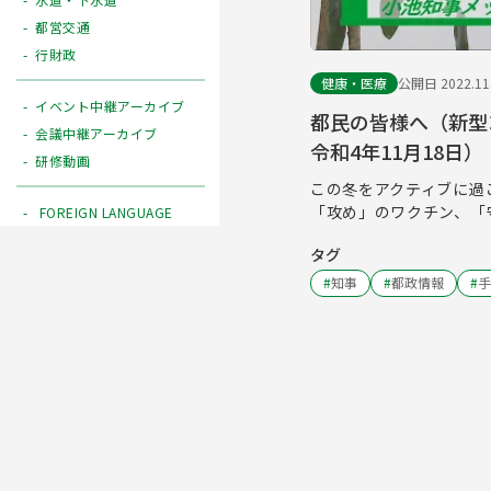
都営交通
行財政
健康・医療
公開日 2022.11
イベント中継アーカイブ
都民の皆様へ（新型
会議中継アーカイブ
令和4年11月18日）
研修動画
この冬をアクティブに過
「攻め」のワクチン、「
FOREIGN LANGUAGE
タグ
#
知事
#
都政情報
#
手