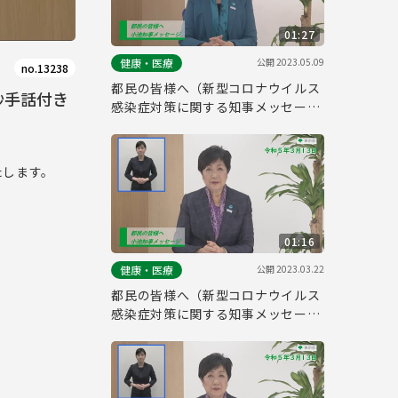
01:27
公開
2023.05.09
健康・医療
no.13238
都民の皆様へ（新型コロナウイルス
秒手話付き
感染症対策に関する知事メッセージ
手話付き 令和5年5月8日）
。
たします。
01:16
公開
2023.03.22
健康・医療
都民の皆様へ（新型コロナウイルス
感染症対策に関する知事メッセージ
手話付き 令和5年3月13日）