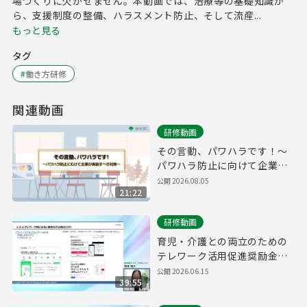
場づくりに欠かせません。本動画では、治療等の基礎知識か
ら、支援制度の整備、ハラスメント防止、そして流産...
もっと見る
タグ
#
働き方研修
関連動画
研修動画
その言動、パワハラです！～
パワハラ防止に向けて企業が
実施すべき対策～
公開
2026.08.05
21:22
研修動画
育児・介護との両立のための
テレワーク活用促進奨励金
研修動画②
公開
2026.06.15
39:55