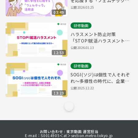
を応援する「フェムテック」
活用法
公開
2026.03.25
03:49
研修動画
ハラスメント防止対策
「STOP!就活ハラスメント～
学生等にとって魅力的な企業
公開
2026.01.13
12:53
になろう～」
研修動画
SOGI(ソジ)は個性で人それぞ
れ～多様性の時代に、企業と
労働者一人ひとりが取り組む
公開
2025.12.22
13:23
べきこととは～
お問い合わせ : 東京動画 運営担当
E-mail：S0014905＜at＞section.metro.tokyo.jp