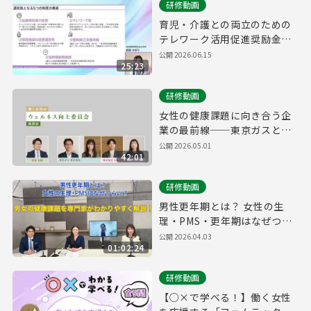
研修動画
育児・介護との両立のための
テレワーク活用促進奨励金
研修動画①
公開
2026.06.15
25:23
研修動画
女性の健康課題に向き合う企
業の最前線──東京ガスと
SAKURUGが語る、社内制度
公開
2026.05.01
42:01
改革・意識醸成の実例座談会
研修動画
男性更年期とは？ 女性の生
理・PMS・更年期はなぜつら
い？男女の健康課題を専門家
公開
2026.04.03
01:02:24
がわかりやすく解説！
研修動画
【○×で学べる！】働く女性