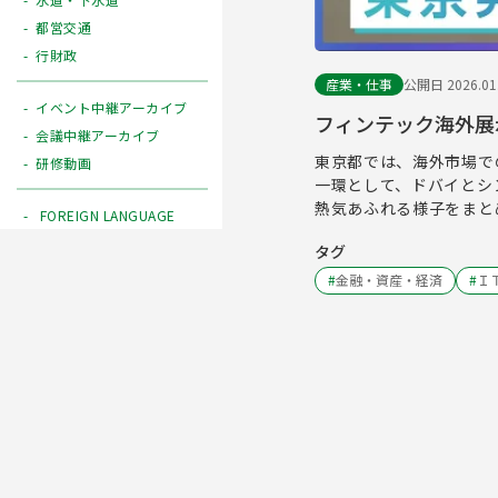
都営交通
行財政
産業・仕事
公開日 2026.01
イベント中継アーカイブ
フィンテック海外展
会議中継アーカイブ
東京都では、海外市場で
研修動画
一環として、ドバイとシ
熱気あふれる様子をまと
FOREIGN LANGUAGE
タグ
#
金融・資産・経済
#
Ｉ