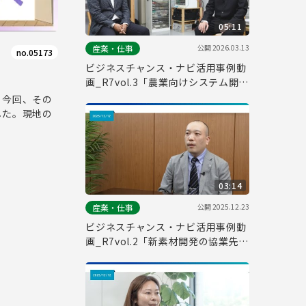
05:11
公開
2026.03.13
産業・仕事
no.05173
ビジネスチャンス・ナビ活用事例動
画_R7vol.3「農業向けシステム開発
の協業先を探すために活用」
。今回、その
した。現地の
03:14
公開
2025.12.23
産業・仕事
ビジネスチャンス・ナビ活用事例動
画_R7vol.2「新素材開発の協業先探
しで活用」