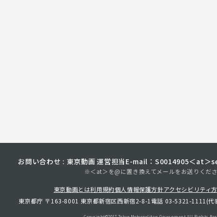
お問い合わせ : 東京動画 運営担当
E-mail：S0014905＜at＞sec
※＜at＞を@に置き換えてメールをお送りくだ
東京動画とは
利用規約
個人情報保護方針
アクセシビリティ
東京都庁 〒163-8001 東京都新宿区西新宿2-8-1
電話 03-5321-1111(代
Copyright©︎2017 Tokyo Metropolitan
Government.All Rights Res