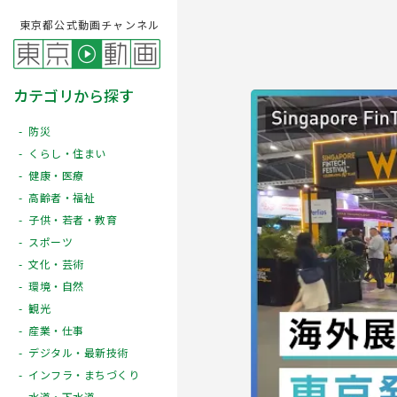
東京都公式動画チャンネル
カテゴリから探す
防災
くらし・住まい
健康・医療
高齢者・福祉
子供・若者・教育
スポーツ
文化・芸術
Play
環境・自然
観光
産業・仕事
デジタル・最新技術
インフラ・まちづくり
水道・下水道