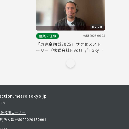
02:20
公開
2025.06.25
産業・仕事
「東京金融賞2025」サクセススト
ーリー（株式会社Fivot）/"Tokyo
Financial Award 2025" Success
Story (Fivot, Inc.)
tion.metro.tokyo.jp
さい。
方針
投稿コーナー
表)
法人番号8000020130001
erved.