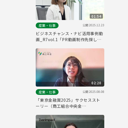
01:54
公開
2025.12.23
産業・仕事
ビジネスチャンス・ナビ活用事例動
画_R7vol.1「PR動画制作先探しで
活用」
02:20
公開
2025.08.08
産業・仕事
「東京金融賞2025」サクセススト
ーリー（商工組合中央金
庫）/"Tokyo Financial Award
2025" Success Story (The Shoko
Chukin Bank)