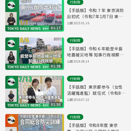
行財政
【手話版】令和７年 東京消防
出初式（令和7年1月7日 東京
デイリーニュース No.664）
公開
2025.01.16
01:17
行財政
【手話版】令和６年能登半島
地震被災地等 知事行政視察
（令和6年8月6日 東京デイリ
公開
2024.08.14
01:38
ーニュース No.581）
行財政
【手話版】東京都参与（女性
活躍推進監）就任式（令和8年
7月14日 東京デイリーニュー
公開
2026.07.22
01:50
ス No.858）
行財政
【手話版】令和8年度 東京