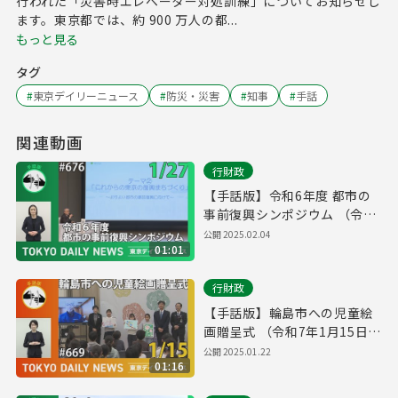
行われた「災害時エレベーター対処訓練」についてお知らせし
ます。東京都では、約 900 万人の都...
もっと見る
タグ
#
東京デイリーニュース
#
防災・災害
#
知事
#
手話
関連動画
行財政
【手話版】令和6年度 都市の
事前復興シンポジウム （令和
7年1月27日 東京デイリーニュ
公開
2025.02.04
01:01
ース No.676）
行財政
【手話版】輪島市への児童絵
画贈呈式 （令和7年1月15日
東京デイリーニュース
公開
2025.01.22
01:16
No.669）