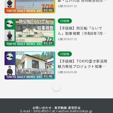
都・江戸川区 合同総合防災訓
練（令和8年7月9日 東京デイ
公開
2026.07.22
01:42
リーニュース No.857）
行財政
【手話版】防災船「らいで
ん」知事視察（令和8年7月2
日 東京デイリーニュース
公開
2026.07.22
01:37
No.856）
行財政
【手話版】TOKYO空き家活用
魅力発信プロジェクト知事視
察 （令和8年4月13日 東京デ
公開
2026.05.08
01:46
イリーニュース No.833）
お問い合わせ : 東京動画 運営担当
E-mail：S0014905＜at＞section.metro.tokyo.jp