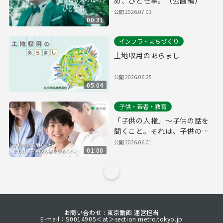
め、ひと仕事。（公園編）
公開
2026.07.03
00:31
インフラ・まちづくり
土地収用のあらまし
公開
2026.06.25
05:04
子供・若者・教育
「子供の人権」～子供の話を
聞くこと。それは、子供の人
権を守ること。～
公開
2026.06.01
01:00
お問い合わせ : 東京動画 運営担当
E-mail：S0014905＜at＞section.metro.tokyo.jp