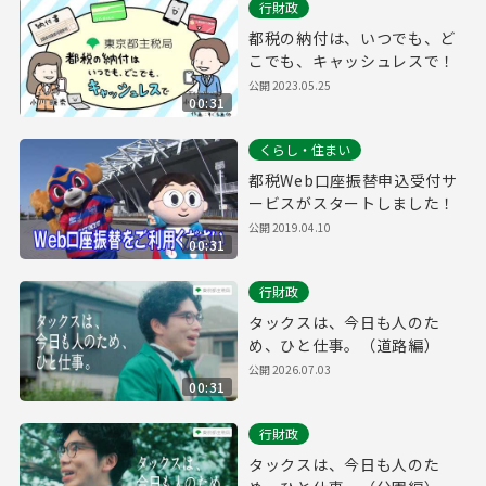
行財政
都税の納付は、いつでも、ど
こでも、キャッシュレスで！
公開
2023.05.25
00:31
くらし・住まい
都税Web口座振替申込受付サ
ービスがスタートしました！
公開
2019.04.10
00:31
行財政
タックスは、今日も人のた
め、ひと仕事。（道路編）
公開
2026.07.03
00:31
行財政
タックスは、今日も人のた