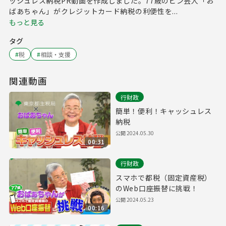
ッシュレス納税PR動画を作成しました。77歳のピン芸人「お
ばあちゃん」がクレジットカード納税の利便性を...
もっと見る
タグ
#
税
#
相談・支援
関連動画
行財政
簡単！便利！キャッシュレス
納税
公開
2024.05.30
00:31
行財政
スマホで都税（固定資産税）
のWeb口座振替に挑戦！
公開
2024.05.23
00:16