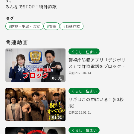
す。
みんなでSTOP！特殊詐欺
タグ
#
防犯・犯罪・治安
#
警察
#
特殊詐欺
関連動画
くらし・住まい
警視庁防犯アプリ「デジポリ
ス」で詐欺電話をブロック！
（30秒版）
公開
2026.04.14
00:31
くらし・住まい
サギはこの中にいる！(60秒
版)
公開
2026.01.21
01:01
くらし・住まい