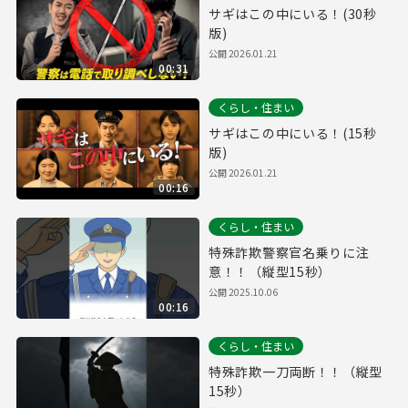
サギはこの中にいる！(30秒
版)
公開
2026.01.21
00:31
くらし・住まい
サギはこの中にいる！(15秒
版)
公開
2026.01.21
00:16
くらし・住まい
特殊詐欺警察官名乗りに注
意！！（縦型15秒）
公開
2025.10.06
00:16
くらし・住まい
特殊詐欺一刀両断！！（縦型
15秒）