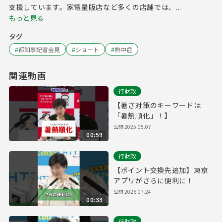
支援しています。家電量販店など多くの店舗では、...
もっと見る
タグ
#
都知事記者会見
#
ショート
#
熱中症
関連動画
行財政
【暑さ対策のキーワードは
「暑熱順化」！】
公開
2025.05.07
00:59
行財政
【ポイント交換先追加】東京
アプリがさらに便利に！
公開
2026.07.24
00:33
行財政