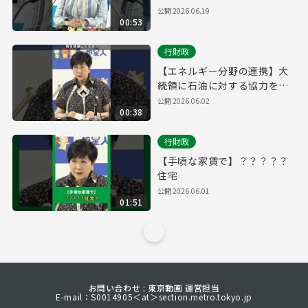
公開
2026.06.19
00:53
行財政
【エネルギー分野の連携】大
統領に石油に対する協力を依
頼
公開
2026.06.02
00:38
行財政
【手頃な家賃で】？？？？？
住宅
公開
2026.06.01
01:51
お問い合わせ : 東京動画 運営担当
E-mail：S0014905＜at＞section.metro.tokyo.jp