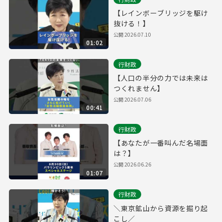
【レインボーブリッジを駆け
抜ける！】
公開
2026.07.10
01:02
行財政
【人口の半分の力では未来は
つくれません】
公開
2026.07.06
00:41
行財政
【あなたが一番叫んだ名場面
は？】
公開
2026.06.26
01:07
行財政
＼東京鉱山から資源を掘り起
こし／