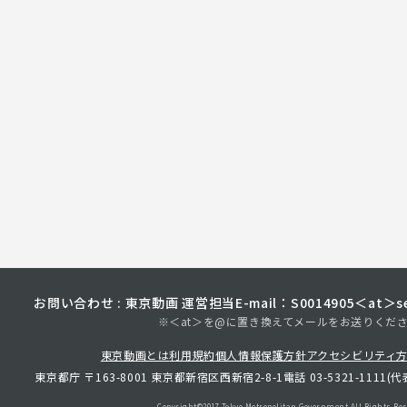
お問い合わせ : 東京動画 運営担当
E-mail：S0014905＜at＞sec
※＜at＞を@に置き換えてメールをお送りくだ
東京動画とは
利用規約
個人情報保護方針
アクセシビリティ
東京都庁 〒163-8001 東京都新宿区西新宿2-8-1
電話 03-5321-1111(代
Copyright©︎2017 Tokyo Metropolitan
Government.All Rights Res