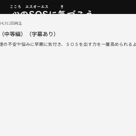
8
4,912回再生
う（中等編）（字幕あり）
達の不安や悩みに早期に気付き、ＳＯＳを出す力を一層高められる