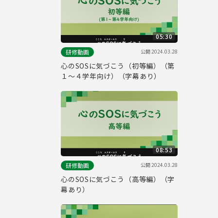
05:30
公開
2024.03.28
研修動画
心のSOSに気づこう（初等編）（第
１～４学年向け）（字幕あり）
08:53
公開
2024.03.28
研修動画
心のSOSに気づこう（高等編）（字
幕あり）