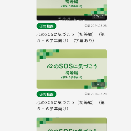
07:18
公開
2024.03.28
研修動画
心のSOSに気づこう（初等編）（第
５・６学年向け）（字幕あり）
07:18
公開
2024.03.28
研修動画
心のSOSに気づこう（初等編）（第
５・６学年向け）