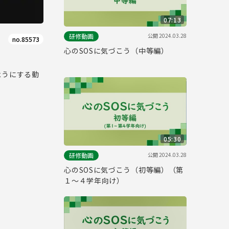
07:13
公開
2024.03.28
研修動画
no.85573
心のSOSに気づこう（中等編）
ようにする動
05:30
公開
2024.03.28
研修動画
心のSOSに気づこう（初等編）（第
１～４学年向け）