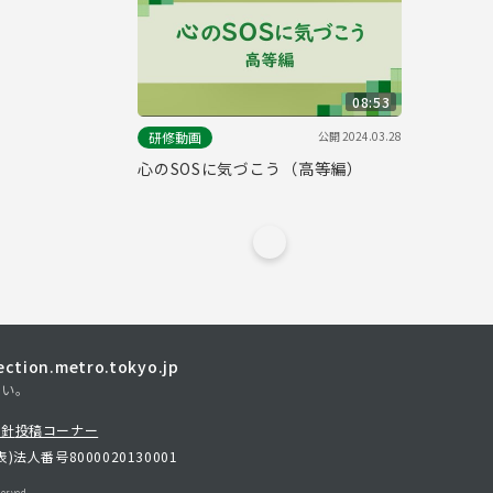
08:53
公開
2024.03.28
研修動画
心のSOSに気づこう（高等編）
tion.metro.tokyo.jp
さい。
方針
投稿コーナー
表)
法人番号8000020130001
erved.