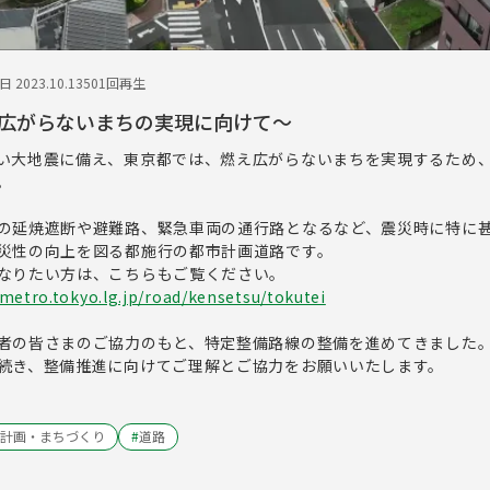
 2023.10.13
501回再生
広がらないまちの実現に向けて～
い大地震に備え、東京都では、燃え広がらないまちを実現するため
。
の延焼遮断や避難路、緊急車両の通行路となるなど、震災時に特に
災性の向上を図る都施行の都市計画道路です。
なりたい方は、こちらもご覧ください。
metro.tokyo.lg.jp/road/kensetsu/tokutei
者の皆さまのご協力のもと、特定整備路線の整備を進めてきました
続き、整備推進に向けてご理解とご協力をお願いいたします。
計画・まちづくり
#
道路