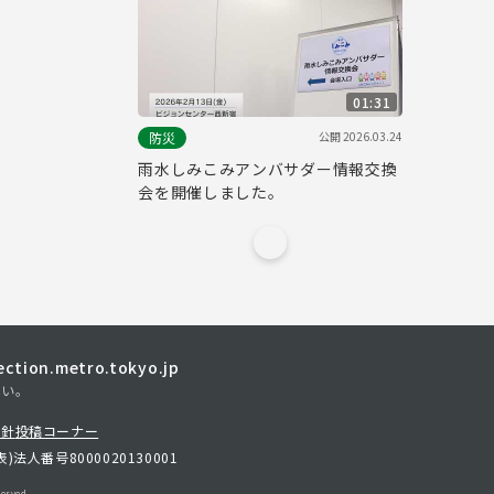
01:31
公開
2026.03.24
防災
雨水しみこみアンバサダー情報交換
会を開催しました。
tion.metro.tokyo.jp
さい。
方針
投稿コーナー
表)
法人番号8000020130001
erved.