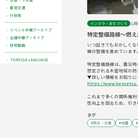
都営交通
行財政
インフラ・まちづくり
公開日
イベント中継アーカイブ
特定整備路線～燃え
会議中継アーカイブ
いつ起きてもおかしくな
研修動画
線の整備を進めています
FOREIGN LANGUAGE
特定整備路線は、震災時
想定される木密地域の防
▼詳しい情報をお知りに
https://www.kensetsu.
これまで多くの関係権利
性向上を図るため、引き
タグ
#
防災・災害
#
地震
#