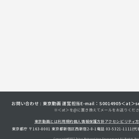
お問い合わせ : 東京動画 運営担当
E-mail：S0014905＜at＞sec
※＜at＞を@に置き換えてメールをお送りくだ
東京動画とは
利用規約
個人情報保護方針
アクセシビリティ
東京都庁 〒163-8001 東京都新宿区西新宿2-8-1
電話 03-5321-1111(代
Copyright©︎2017 Tokyo Metropolitan
Government.All Rights Res