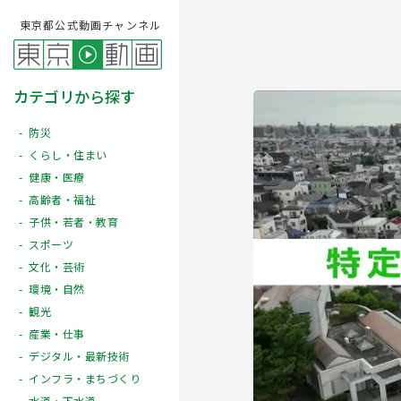
東京都公式動画チャンネル
カテゴリから探す
防災
くらし・住まい
健康・医療
高齢者・福祉
子供・若者・教育
スポーツ
文化・芸術
Play
環境・自然
観光
産業・仕事
デジタル・最新技術
インフラ・まちづくり
水道・下水道