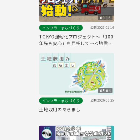
00:16
公開
2023.01.16
インフラ・まちづくり
TOKYO強靭化プロジェクト～「100
年先も安心」を目指して～＜地震編
＞
05:04
公開
2026.06.25
インフラ・まちづくり
土地収用のあらまし