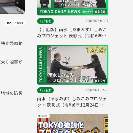
01:28
公開
2025.01.07
行財政
no.05483
【手話版】雨水（あまみず）しみこ
みプロジェクト 表彰式（令和6年12
月24日 東京デイリーニュース
、特定整備路
No.661）
甚大な被害が
01:29
公開
2024.12.25
行財政
。地域の防災
雨水（あまみず）しみこみプロジェ
クト 表彰式（令和6年12月24日 東
京デイリーニュース No.661）