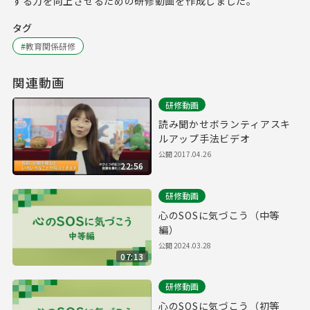
する力を向上させるための研修動画を作成しました。
タグ
#
教育関係研修
関連動画
研修動画
読み聞かせボランティアスキ
ルアップ手法ビデオ
公開
2017.04.26
22:56
研修動画
心のSOSに気づこう（中等
編）
公開
2024.03.28
07:13
研修動画
心のSOSに気づこう（初等