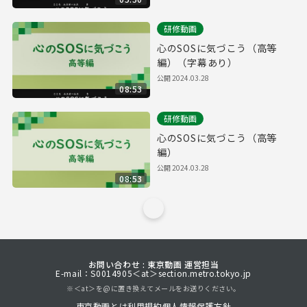
研修動画
心のSOSに気づこう（高等
編）（字幕あり）
公開
2024.03.28
08:53
研修動画
心のSOSに気づこう（高等
編）
公開
2024.03.28
08:53
お問い合わせ : 東京動画 運営担当
E-mail：S0014905＜at＞section.metro.tokyo.jp
※＜at＞を@に置き換えてメールをお送りください。
東京動画とは
利用規約
個人情報保護方針