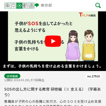
Play
研修動画
no.27910
公開日 2024.03.28
1,973回再生
SOSの出し方に関する教育 研修編（Ⅱ 支える）（字幕あ
り）
教職員が子供の心の危機に気付き、心のＳＯＳを受け止め支援