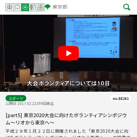
Play
スポーツ
no.88261
公開日 2017.02.22
399回再生
[part5] 東京2020大会に向けたボランティアシンポジウ
ム～リオから東京へ～
平成２９年１月２２日に開催されました「東京2020大会に向