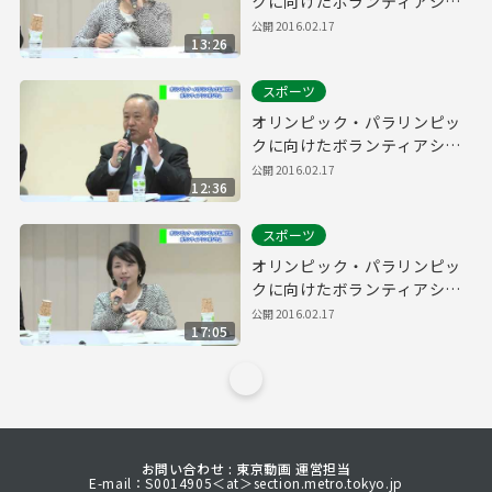
クに向けたボランティアシン
ポジウム(Part6)
公開
2016.02.17
13:26
スポーツ
オリンピック・パラリンピッ
クに向けたボランティアシン
ポジウム(Part5)
公開
2016.02.17
12:36
スポーツ
オリンピック・パラリンピッ
クに向けたボランティアシン
ポジウム(Part4)
公開
2016.02.17
17:05
お問い合わせ : 東京動画 運営担当
E-mail：S0014905＜at＞section.metro.tokyo.jp