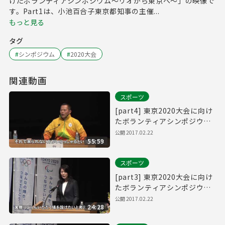
けたボランティアシンポジウム～リオから東京へ～」の映像で
す。Part1は、小池百合子東京都知事の主催...
もっと見る
タグ
#
シンポジウム
#
2020大会
関連動画
スポーツ
[part4] 東京2020大会に向け
たボランティアシンポジウム~
リオから東京へ~
公開
2017.02.22
55:59
スポーツ
[part3] 東京2020大会に向け
たボランティアシンポジウム
～リオから東京へ～
公開
2017.02.22
24:28