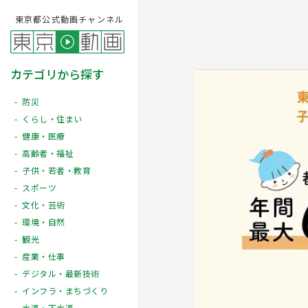
東京都公式動画チャンネル
カテゴリから探す
防災
くらし・住まい
健康・医療
高齢者・福祉
子供・若者・教育
スポーツ
文化・芸術
Play
環境・自然
観光
産業・仕事
デジタル・最新技術
インフラ・まちづくり
水道・下水道