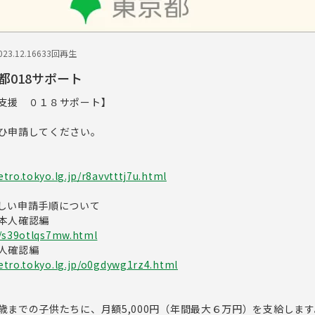
23.12.16
633回再生
都018サポート
支援 ０１８サポート】
ひ申請してください。
tro.tokyo.lg.jp/r8avvtttj7u.html
しい申請手順について
本人確認編
p/s39otlqs7mw.html
人確認編
etro.tokyo.lg.jp/o0gdywg1rz4.html
歳までの子供たちに、月額5,000円（年間最大６万円）を支給します