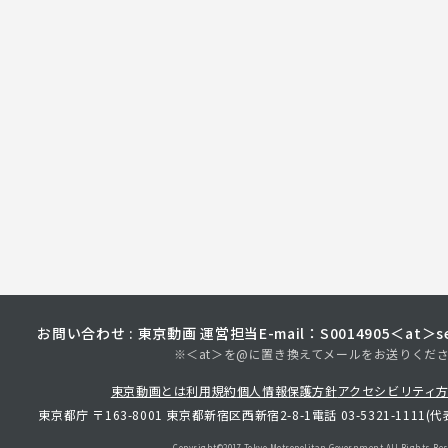
お問い合わせ : 東京動画 運営担当
E-mail：S0014905＜at＞sec
※＜at＞を@に置き換えてメールをお送りくだ
東京動画とは
利用規約
個人情報保護方針
アクセシビリティ
東京都庁 〒163-8001 東京都新宿区西新宿2-8-1
電話 03-5321-1111(代
Copyright©︎2017 Tokyo Metropolitan
Government.All Rights Res