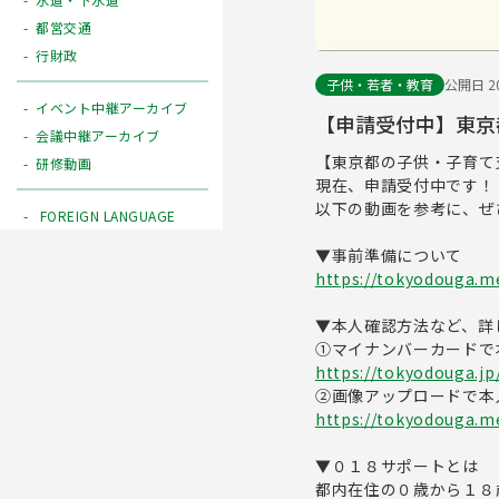
都営交通
行財政
子供・若者・教育
公開日 20
イベント中継アーカイブ
【申請受付中】東京
会議中継アーカイブ
【東京都の子供・子育て
研修動画
現在、申請受付中です！
以下の動画を参考に、ぜ
FOREIGN LANGUAGE
▼事前準備について
https://tokyodouga.me
▼本人確認方法など、詳
①マイナンバーカードで
https://tokyodouga.j
②画像アップロードで本
https://tokyodouga.m
▼０１８サポートとは
都内在住の０歳から１８