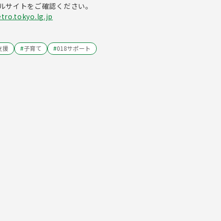
ルサイトをご確認ください。
tro.tokyo.lg.jp
支援
#
子育て
#
018サポート