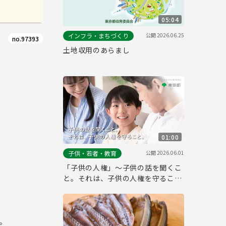
05:04
公開
2026.06.25
インフラ・まちづくり
no.97393
土地収用のあらまし
01:00
公開
2026.06.01
子供・若者・教育
「子供の人権」～子供の話を聞くこ
と。それは、子供の人権を守るこ
と。～
。