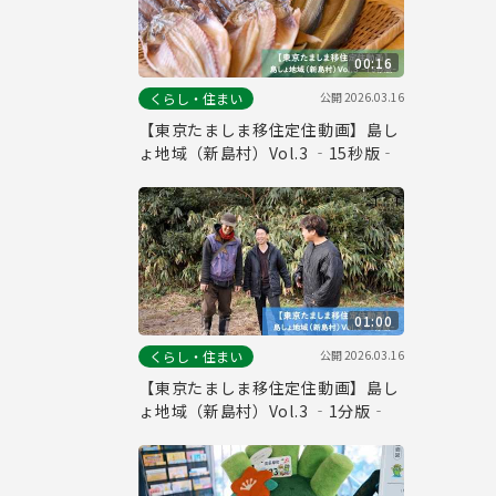
00:16
公開
2026.03.16
くらし・住まい
【東京たましま移住定住動画】島し
ょ地域（新島村）Vol.3 ‐15秒版‐
01:00
公開
2026.03.16
くらし・住まい
【東京たましま移住定住動画】島し
ょ地域（新島村）Vol.3 ‐1分版‐