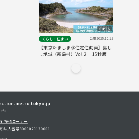
00:16
公開
2025.12.15
くらし・住まい
【東京たましま移住定住動画】島し
ょ地域（新島村）Vol.2 ‐15秒版‐
tion.metro.tokyo.jp
さい。
方針
投稿コーナー
表)
法人番号8000020130001
erved.