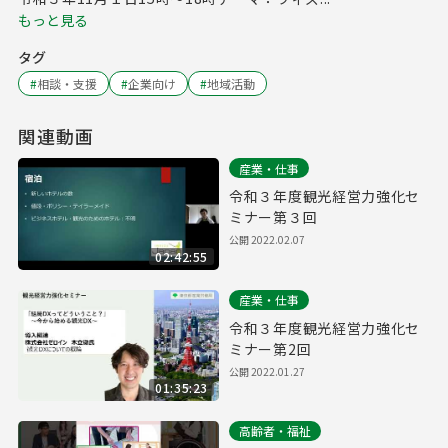
もっと見る
タグ
#
相談・支援
#
企業向け
#
地域活動
関連動画
産業・仕事
令和３年度観光経営力強化セ
ミナー第３回
公開
2022.02.07
02:42:55
産業・仕事
令和３年度観光経営力強化セ
ミナー第2回
公開
2022.01.27
01:35:23
高齢者・福祉