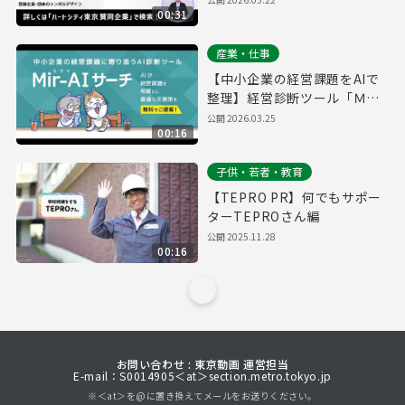
00:31
産業・仕事
【中小企業の経営課題をAIで
整理】経営診断ツール「Ｍｉ
ｒ－ＡＩ（ミライ） サーチ」
公開
2026.03.25
00:16
子供・若者・教育
【TEPRO PR】何でもサポー
ターTEPROさん編
公開
2025.11.28
00:16
お問い合わせ : 東京動画 運営担当
E-mail：S0014905＜at＞section.metro.tokyo.jp
※＜at＞を@に置き換えてメールをお送りください。