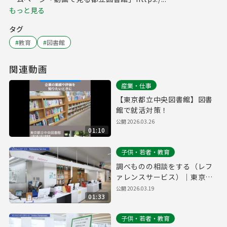
もっと見る
タグ
#
教育
#
図書館
関連動画
産業・仕事
【東京都立中央図書館】図書
館で就活対策！
公開
2026.03.26
01:10
子供・若者・教育
調べものの相談をする（レフ
ァレンスサービス）｜東京都
立多摩図書館利用案内#6
公開
2026.03.19
01:33
子供・若者・教育