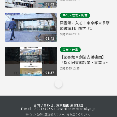
02:02
子供・若者・教育
図書館に入る｜東京都立多摩
図書館利用案内 #1
公開
2026.03.19
01:42
産業・仕事
【図書館×創業支援機関】
「都立図書館起業・事業立案
ワークシート」でビジネスプ
公開
2025.12.25
01:37
ランをブラッシュアップ
お問い合わせ : 東京動画 運営担当
E-mail：S0014905＜at＞section.metro.tokyo.jp
※＜at＞を@に置き換えてメールをお送りください。