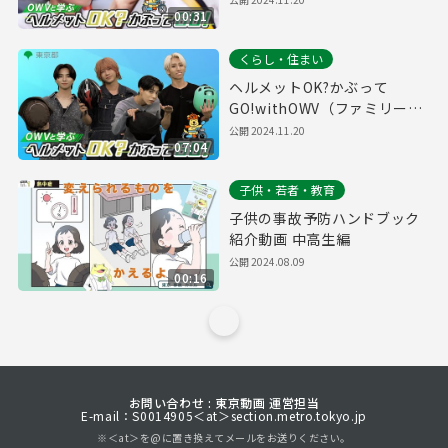
00:31
用促進動画#６
くらし・住まい
ヘルメットOK?かぶって
GO!withOWV（ファミリー
編）自転車ヘルメット着用促
公開
2024.11.20
07:04
進動画#３
子供・若者・教育
子供の事故予防ハンドブック
紹介動画 中高生編
公開
2024.08.09
00:16
お問い合わせ : 東京動画 運営担当
E-mail：S0014905＜at＞section.metro.tokyo.jp
※＜at＞を@に置き換えてメールをお送りください。