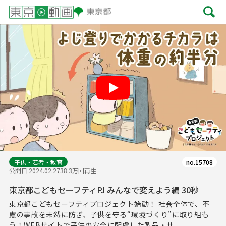
Play
子供・若者・教育
no.15708
公開日 2024.02.27
38.3万回再生
東京都こどもセーフティPJ みんなで変えよう編 30秒
東京都こどもセーフティプロジェクト始動！ 社会全体で、不
慮の事故を未然に防ぎ、子供を守る“環境づくり”に取り組も
う！WEBサイトで子供の安全に配慮した製品・サ...