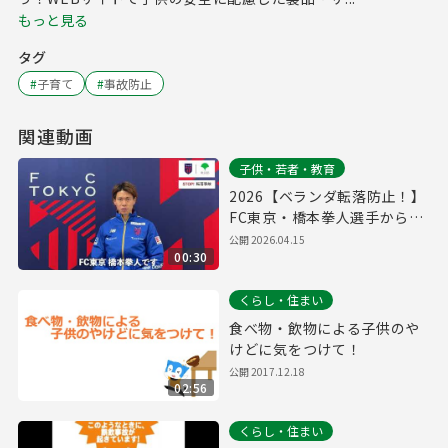
もっと見る
タグ
#
子育て
#
事故防止
関連動画
子供・若者・教育
2026【ベランダ転落防止！】
FC東京・橋本拳人選手からの
メッセージ
公開
2026.04.15
00:30
くらし・住まい
食べ物・飲物による子供のや
けどに気をつけて！
公開
2017.12.18
02:56
くらし・住まい