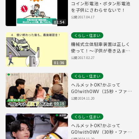
コイン形電池・ボタン形電池
を子供にさわらせないで！
公開
2017.04.17
01:54
くらし・住まい
機械式立体駐車装置は正しく
使って！～子供が巻き込まれ
る重大な事故が発生していま
公開
2017.02.27
01:36
す～
くらし・住まい
ヘルメットOK?かぶって
GO!withOWV（15秒・ファミ
リー編）自転車ヘルメット着
公開
2024.11.20
00:16
用促進動画#９
くらし・住まい
ヘルメットOK?かぶって
GO!withOWV（30秒・ファミ
リー編）自転車ヘルメット着
公開
2024.11.20