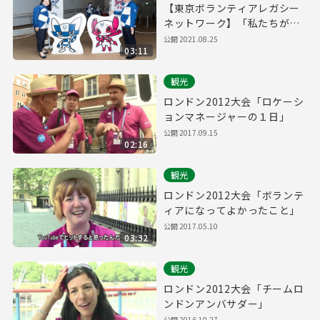
【東京ボランティアレガシー
ネットワーク】「私たちがつ
くる東京2020大会」 シティキ
公開
2021.08.25
03:11
ャスト（都市ボランティア）
座談会
観光
ロンドン2012大会「ロケーシ
ョンマネージャーの１日」
公開
2017.09.15
02:16
観光
ロンドン2012大会「ボランテ
ィアになってよかったこと」
公開
2017.05.10
03:32
観光
ロンドン2012大会「チームロ
ンドンアンバサダー」
公開
2016.10.27