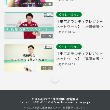
02:10
くらし・住まい
【東京ボランティアレガシー
ネットワーク】［松岡修造さ
ん］人の心を動かす「応援」
公開
2023.04.04
03:19
これまでも、これからも
くらし・住まい
【東京ボランティアレガシー
ネットワーク】［高藤直寿選
手］悲願の金、そしてパリ
公開
2023.04.03
03:12
2024大会へ
お問い合わせ : 東京動画 運営担当
E-mail：S0014905＜at＞section.metro.tokyo.jp
※＜at＞を@に置き換えてメールをお送りください。