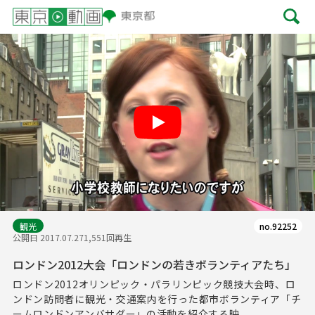
Play
観光
no.92252
公開日 2017.07.27
1,551回再生
ロンドン2012大会「ロンドンの若きボランティアたち」
ロンドン2012オリンピック・パラリンピック競技大会時、ロ
ンドン訪問者に観光・交通案内を行った都市ボランティア「チ
ームロンドンアンバサダー」の活動を紹介する映...