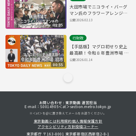
大田市場でニコライ・バーグ
マン氏のフラワーアレンジメ
ント教室（令和8年2月13日 東
公開
2026.02.13
01:35
京デイリーニュース No.821）
行財政
【手話版】マグロ初せり史上
最高額！令和８年豊洲市場 初
市（令和8年1月7日 東京デイ
公開
2026.01.14
00:55
リーニュース No.813）
お問い合わせ : 東京動画 運営担当
E-mail：S0014905＜at＞section.metro.tokyo.jp
※＜at＞を@に置き換えてメールをお送りください。
東京動画とは
利用規約
個人情報保護方針
アクセシビリティ方針
投稿コーナー
東京都庁 〒163-8001 東京都新宿区西新宿2-8-1