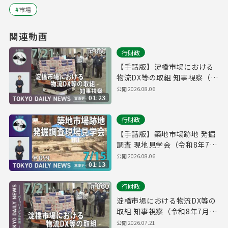
#
市場
関連動画
行財政
【手話版】淀橋市場における
物流DX等の取組 知事視察（令
和8年7月21日 東京デイリーニ
公開
2026.08.06
01:23
ュース No.860）
行財政
【手話版】築地市場跡地 発掘
調査 現地見学会（令和8年7月
15日 東京デイリーニュース
公開
2026.08.06
01:13
No.859）
行財政
淀橋市場における物流DX等の
取組 知事視察（令和8年7月21
日 東京デイリーニュース
公開
2026.07.21