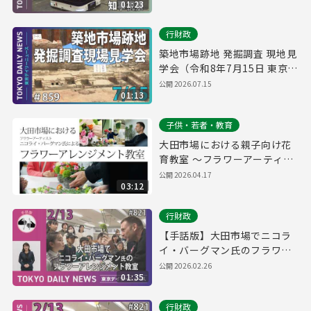
01:23
No.860）
行財政
築地市場跡地 発掘調査 現地見
学会（令和8年7月15日 東京デ
イリーニュース No.859）
公開
2026.07.15
01:13
子供・若者・教育
大田市場における親子向け花
育教室 ～フラワーアーティス
ト ニコライ・バーグマン氏に
公開
2026.04.17
03:12
よるフラワーアレンジメント
教室～ 【Digest Movie】
行財政
【手話版】大田市場でニコラ
イ・バーグマン氏のフラワー
アレンジメント教室（令和8年
公開
2026.02.26
01:35
2月13日 東京デイリーニュー
ス No.821）
行財政