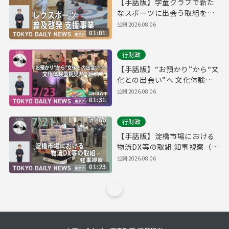
【手話版】学童クラブで新た
なスポーツに出会う取組を開
始！（令和8年7月24日 東京デ
公開
2026.08.06
01:01
イリーニュース No.862）
行財政
【手話版】“お預かり”から“文
化との出会い”へ 文化体験型
託児サービス（令和8年7月23
公開
2026.08.06
01:31
日 東京デイリーニュース
No.861）
行財政
【手話版】淀橋市場における
物流DX等の取組 知事視察（令
和8年7月21日 東京デイリーニ
公開
2026.08.06
01:23
ュース No.860）