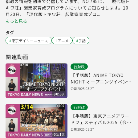
都政の情報を動画で発信しています。NO.795は、「現代版ト
キワ荘」起業家育成プログラムについてお知らせします。10
月30日、「現代版トキワ荘」起業家育成プロ...
もっと見る
タグ
#
東京デイリーニュース
#
アニメ
#
手話
関連動画
行財政
【手話版】ANIME TOKYO
NIGHT オープニングイベント
（令和7年3月19日 東京デイリ
公開
2025.03.27
00:59
ーニュース No.710）
行財政
【手話版】東京アニメアワー
ドフェスティバル2025（令和
7年3月14日 東京デイリーニュ
公開
2025.03.27
01:13
ース No.707）