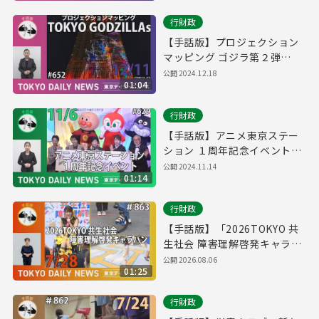
行財政
【手話版】プロジェクション
マッピング ゴジラ第２弾
「TOKYO GODZILLAs」（令
公開
2024.12.18
01:04
和6年12月11日 東京デイリー
ニュース No.652）
行財政
【手話版】アニメ東京ステー
ション １周年記念イベント
（令和6年11月6日 東京デイリ
公開
2024.11.14
01:14
ーニュース No.629）
行財政
【手話版】「2026TOKYO 共
生社会 障害理解啓発キャラバ
ン」スタート！（令和8年7月
公開
2026.08.06
01:25
28日 東京デイリーニュース
No.863）
行財政