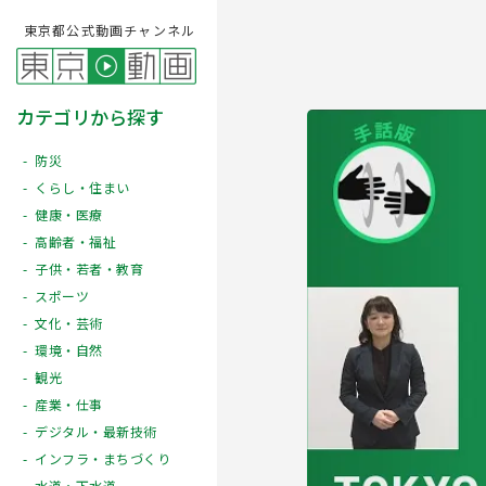
東京都公式動画チャンネル
カテゴリから探す
防災
くらし・住まい
健康・医療
高齢者・福祉
子供・若者・教育
スポーツ
文化・芸術
Play
環境・自然
観光
産業・仕事
デジタル・最新技術
インフラ・まちづくり
水道・下水道