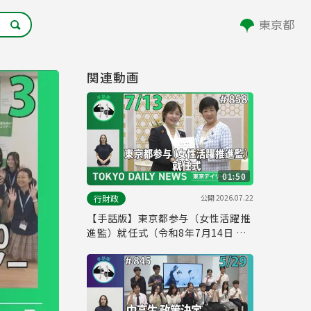
関連動画
01:50
公開
2026.07.22
行財政
【手話版】東京都参与（女性活躍推
進監）就任式（令和8年7月14日 東
京デイリーニュース No.858）