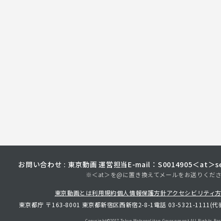
お問い合わせ : 東京動画 運営担当
E-mail：S0014905＜at＞sec
※＜at＞を@に置き換えてメールをお送りくだ
東京動画とは
利用規約
個人情報保護方針
アクセシビリティ
東京都庁 〒163-8001 東京都新宿区西新宿2-8-1
電話 03-5321-1111(代
Copyright©︎2017 Tokyo Metropolitan
Government.All Rights Res