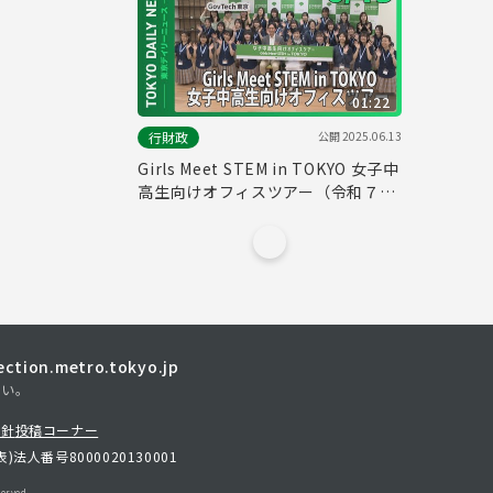
01:22
公開
2025.06.13
行財政
Girls Meet STEM in TOKYO 女子中
高生向けオフィスツアー（令和７年
６月13日 東京デイリーニュース
No.743）
tion.metro.tokyo.jp
さい。
方針
投稿コーナー
表)
法人番号8000020130001
erved.