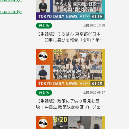
cial/daily-
01:19
公開
2025.10.28
行財政
【手話版】そろばん 東京都が日本
一 知事に喜びを報告（令和７年10
月10日 東京デイリーニュース
No.786）
01:25
公開
2025.09.17
行財政
【手話版】政策に子供の意見を反
映！中高生 政策決定参画プロジェク
ト（令和７年９月５日 東京デイリー
ニュース No.775）