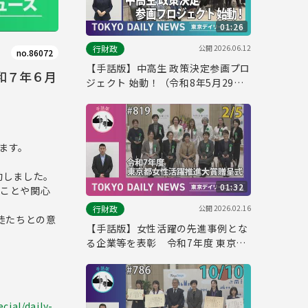
01:26
公開
2026.06.12
行財政
no.86072
【手話版】中高生 政策決定参画プロ
（令和７年６月
ジェクト 始動！（令和8年5月29日
東京デイリーニュース No.845）
します。
始動しました。
01:32
いことや関心
公開
2026.02.16
行財政
徒たちとの意
【手話版】女性活躍の先進事例とな
る企業等を表彰 令和7年度 東京都
女性活躍推進大賞 贈呈式（令和8年
2月5日 東京デイリーニュース
No.819）
cial/daily-