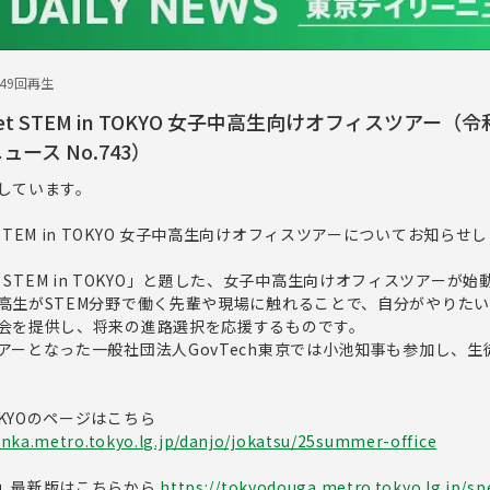
249回再生
eet STEM in TOKYO 女子中高生向けオフィスツアー
ュース No.743）
しています。
Meet STEM in TOKYO 女子中高生向けオフィスツアーについてお知らせ
eet STEM in TOKYO」と題した、女子中高生向けオフィスツアーが
高生がSTEM分野で働く先輩や現場に触れることで、自分がやりた
会を提供し、将来の進路選択を応援するものです。
アーとなった一般社団法人GovTech東京では小池知事も参加し、生
n TOKYOのページはこちら
nka.metro.tokyo.lg.jp/danjo/jokatsu/25summer-office
」最新版はこちらから
https://tokyodouga.metro.tokyo.lg.jp/spe