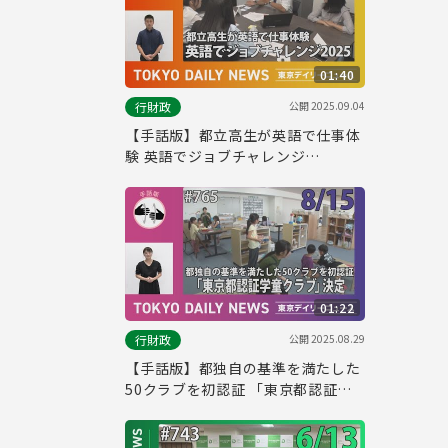
01:40
公開
2025.09.04
行財政
【手話版】都立高生が英語で仕事体
験 英語でジョブチャレンジ
2025（令和７年８月20日 東京デイ
リーニュース No.768）
01:22
公開
2025.08.29
行財政
【手話版】都独自の基準を満たした
50クラブを初認証 「東京都認証学
童クラブ」決定（令和７年８月15日
東京デイリーニュース No.765）