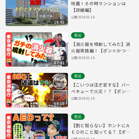
地震！その時マンションは
【詳細編】
公開
2026.01.16
16:42
防災
【消火器を噴射してみた】消
火器実践編！【ポン×かつ
道】
公開
2026.01.16
07:42
防災
【こいつは注ぎ足すな】バー
ベキューで火災！？【ポン×
かつ道】
公開
2026.01.16
08:15
防災
【割と知らない】ホントにＡ
ＥＤのこと知ってる？【ポン
×かつ道】
公開
2026.01.16