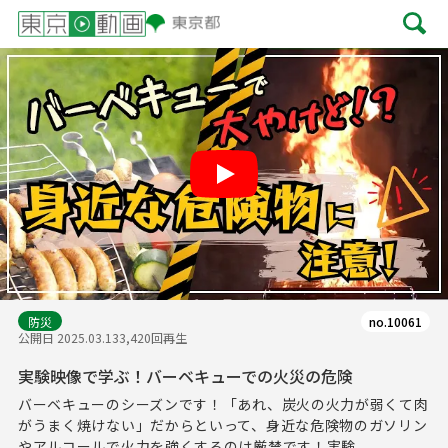
Play
防災
no.10061
公開日 2025.03.13
3,420回再生
実験映像で学ぶ！バーベキューでの火災の危険
バーベキューのシーズンです！「あれ、炭火の火力が弱くて肉
がうまく焼けない」だからといって、身近な危険物のガソリン
やアルコールで火力を強くするのは厳禁です！実験...