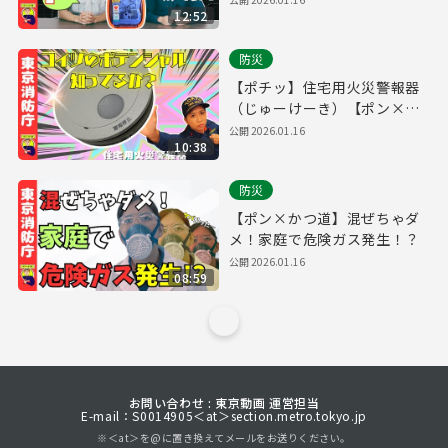
12:52
防災
【ポチッ】住宅用火災警報器
（じゅーけーき）【ポン×か
つ道】
公開
2026.01.16
10:38
防災
【ポン×かつ道】混ぜちゃダ
メ！家庭で危険ガス発生！？
公開
2026.01.16
08:59
お問い合わせ : 東京動画 運営担当
E-mail：S0014905＜at＞section.metro.tokyo.jp
※＜at＞を@に置き換えてメールをお送りください。