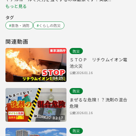
もっと見る
タグ
#
救急・消防
#
くらしの防災
関連動画
防災
ＳＴＯＰ リチウムイオン電
池火災
公開
2026.01.16
04:29
防災
まぜるな危険！？洗剤の混合
危険
公開
2026.01.16
02:17
防災