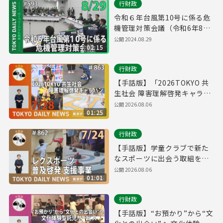
行財政
令和６年台風第10号に係る危
機管理対策会議（令和6年8月
29日 東京デイリーニュース
公開
2024.08.29
02:15
No.593）
行財政
【手話版】「2026TOKYO 共
生社会 障害理解啓発キャラバ
ン」スタート！（令和8年7月
公開
2026.08.06
01:25
28日 東京デイリーニュース
No.863）
行財政
【手話版】学童クラブで新た
なスポーツに出会う取組を開
始！（令和8年7月24日 東京デ
公開
2026.08.06
01:01
イリーニュース No.862）
行財政
【手話版】“お預かり”から“文