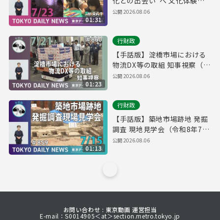
化との出会い”へ 文化体験型
託児サービス（令和8年7月23
公開
2026.08.06
01:31
日 東京デイリーニュース
No.861）
行財政
【手話版】淀橋市場における
物流DX等の取組 知事視察（令
和8年7月21日 東京デイリーニ
公開
2026.08.06
01:23
ュース No.860）
行財政
【手話版】築地市場跡地 発掘
調査 現地見学会（令和8年7月
15日 東京デイリーニュース
公開
2026.08.06
01:13
No.859）
お問い合わせ : 東京動画 運営担当
E-mail：S0014905＜at＞section.metro.tokyo.jp