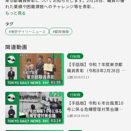
東京都職員表彰についてお知らせします。2月18日、職員の優
れた業績や困難課題へのチャレンジ等を表彰...
もっと見る
タグ
#
東京デイリーニュース
#
都政情報
関連動画
行財政
【手話版】令和７年度東京都
職員表彰（令和8年2月26日 東
京デイリーニュース No.824）
公開
2026.03.13
01:55
行財政
【手話版】令和６年台風第10
号に係る危機管理対策会議
（令和6年8月29日 東京デイリ
公開
2024.09.05
02:14
ーニュース No.593）