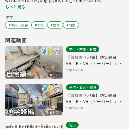
w.tfd.metro.tokyo.lg.jp/lfe/bou_topic/learnin...
もっと見る
タグ
#
防災・災害
#
学校
#
教育
#
地震
関連動画
子供・若者・教育
【首都直下地震】防災教育
VR「B‐VR（ビーバー）」～
自宅編～
公開
2023.04.17
03:29
子供・若者・教育
【首都直下地震】防災教育
VR「B‐VR（ビーバー）」～
通学路編～
公開
2023.04.17
03:29
防災