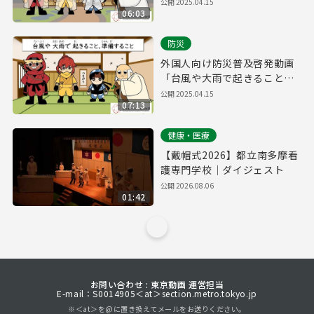
けること」
公開
2025.04.15
06:03
防災
外国人向け防災普及啓発動画
「台風や大雨で起きること、
準備すること」
公開
2025.04.15
07:13
健康・医療
【戴帽式2026】都立南多摩看
護専門学校｜ダイジェスト
公開
2026.08.06
01:42
お問い合わせ : 東京動画 運営担当
E-mail：S0014905＜at＞section.metro.tokyo.jp
※＜at＞を@に置き換えてメールをお送りください。