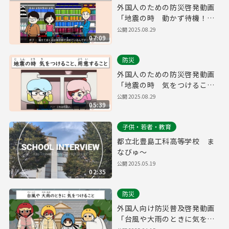
外国人のための防災啓発動画
「地震の時 動かず待機！
食べ物も備えておこう！」
公開
2025.08.29
07:09
防災
外国人のための防災啓発動画
「地震の時 気をつけるこ
と、用意すること」
公開
2025.08.29
05:39
子供・若者・教育
都立北豊島工科高等学校 ま
なびゅ～
公開
2025.05.19
02:35
防災
外国人向け防災普及啓発動画
「台風や大雨のときに気をつ