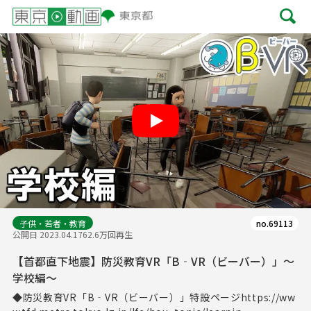
Play
子供・若者・教育
no.69113
公開日 2023.04.17
62.6万回再生
【首都直下地震】防災教育VR「B‐VR（ビーバー）」～
学校編～
◆防災教育VR「B‐VR（ビーバー）」特設ページhttps://ww