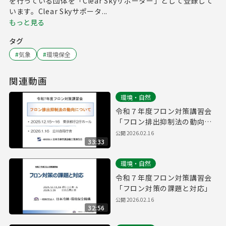
を行っている団体を「Clear Skyサポーター」として登録して
います。Clear Skyサポータ...
もっと見る
タグ
#
気象
#
環境保全
関連動画
環境・自然
令和７年度フロン対策講習会
「フロン排出抑制法の動向に
ついて」
公開
2026.02.16
33:33
環境・自然
令和７年度フロン対策講習会
「フロン対策の課題と対応」
公開
2026.02.16
32:56