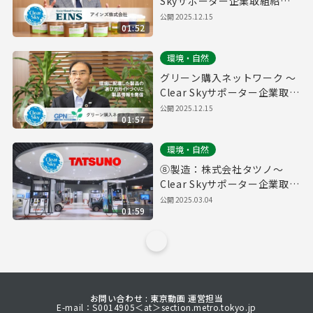
Skyサポーター企業取組紹介
～
公開
2025.12.15
01:52
環境・自然
グリーン購入ネットワーク ～
Clear Skyサポーター企業取組
紹介～
公開
2025.12.15
01:57
環境・自然
⑧製造：株式会社タツノ～
Clear Skyサポーター企業取組
紹介～
公開
2025.03.04
01:59
お問い合わせ : 東京動画 運営担当
E-mail：S0014905＜at＞section.metro.tokyo.jp