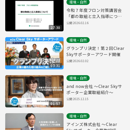
環境・自然
令和７年度フロン対策講習会
「都の取組と立入指導につい
て」
公開
2026.02.16
27:30
環境・自然
グランプリ決定！第２回Clear
Skyサポーターアワード開催
公開
2026.02.02
03:31
環境・自然
and now会社 ～Clear Skyサ
ポーター企業取組紹介～
公開
2025.12.15
01:57
環境・自然
アインズ株式会社 ～Clear