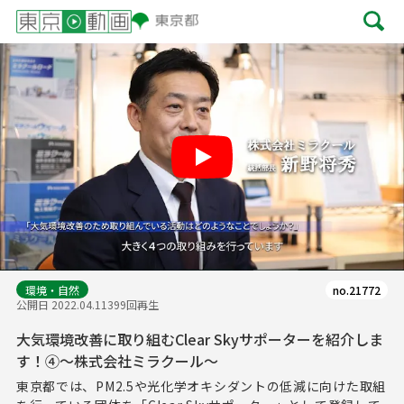
Play
環境・自然
no.21772
公開日 2022.04.11
399回再生
大気環境改善に取り組むClear Skyサポーターを紹介しま
す！④～株式会社ミラクール～
東京都では、PM2.5や光化学オキシダントの低減に向けた取組