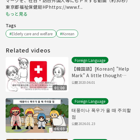
マークを、在日・訪日外国人等にもＰＲする動画（約30秒）
東京都福祉保健局HPhttps://www.f...
もっと見る
Tags
#
Elderly care and welfare
#
Korean
Related videos
Foreign Language
【韓国語】[Korean] ”Help
Mark” A little thought
makes all the difference.
公開
2020.06.01
01:00
(-60seconds ver.-)
Foreign Language
태풍이나 폭우가 올 때 주의할
점
公開
2026.01.23
06:03