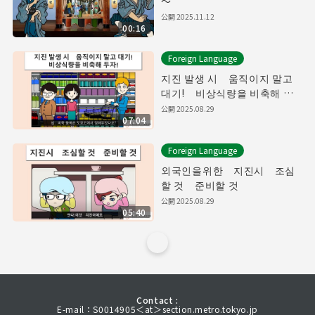
～
公開
2025.11.12
00:16
Foreign Language
지진 발생 시 움직이지 말고
대기! 비상식량을 비축해 두
자!
公開
2025.08.29
07:04
Foreign Language
외국인을위한 지진시 조심
할 것 준비할 것
公開
2025.08.29
05:40
Contact :
E-mail：S0014905＜at＞section.metro.tokyo.jp