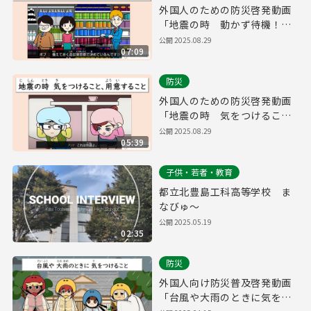
外国人のための防災啓発動画
「地震の時 動かず待機！
食べ物も備えておこう！」
公開
2025.08.29
07:09
防災
外国人のための防災啓発動画
「地震の時 気をつけるこ
と、用意すること」
公開
2025.08.29
05:39
子供・若者・教育
都立北豊島工科高等学校 ま
なびゅ～
公開
2025.05.19
02:35
防災
外国人向け防災普及啓発動画
「台風や大雨のときに気をつ