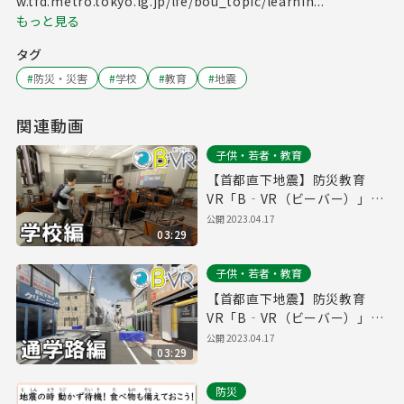
w.tfd.metro.tokyo.lg.jp/lfe/bou_topic/learnin...
もっと見る
タグ
#
防災・災害
#
学校
#
教育
#
地震
関連動画
子供・若者・教育
【首都直下地震】防災教育
VR「B‐VR（ビーバー）」～
学校編～
公開
2023.04.17
03:29
子供・若者・教育
【首都直下地震】防災教育
VR「B‐VR（ビーバー）」～
通学路編～
公開
2023.04.17
03:29
防災