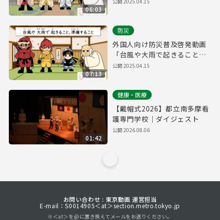
けること」
公開
2025.04.15
06:03
防災
外国人向け防災普及啓発動画
「台風や大雨で起きること、
準備すること」
公開
2025.04.15
07:13
健康・医療
【戴帽式2026】都立南多摩看
護専門学校｜ダイジェスト
公開
2026.08.06
01:42
お問い合わせ : 東京動画 運営担当
E-mail：S0014905＜at＞section.metro.tokyo.jp
※＜at＞を@に置き換えてメールをお送りください。