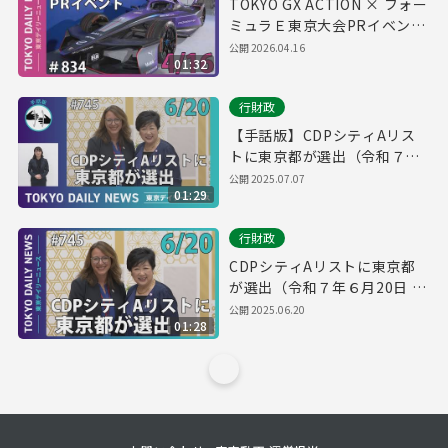
TOKYO GX ACTION × フォー
ミュラＥ東京大会PRイベント
（令和8年4月16日 東京デイリ
公開
2026.04.16
01:32
ーニュース No.834）
行財政
【手話版】CDPシティAリス
トに東京都が選出（令和７年
６月20日 東京デイリーニュー
公開
2025.07.07
01:29
ス No.745）
行財政
CDPシティAリストに東京都
が選出（令和７年６月20日 東
京デイリーニュース No.745）
公開
2025.06.20
01:28