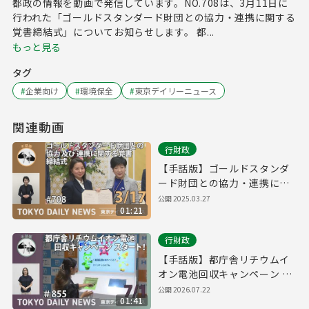
都政の情報を動画で発信しています。NO.708は、3月11日に
行われた「ゴールドスタンダード財団との協力・連携に関する
覚書締結式」についてお知らせします。 都...
もっと見る
タグ
#
企業向け
#
環境保全
#
東京デイリーニュース
関連動画
行財政
【手話版】ゴールドスタンダ
ード財団との協力・連携に関
する覚書締結式（令和7年3月
公開
2025.03.27
01:21
17日 東京デイリーニュース
No.708）
行財政
【手話版】都庁舎リチウムイ
オン電池回収キャンペーン ス
タート！（令和8年7月1日 東
公開
2026.07.22
01:41
京デイリーニュース No.855）