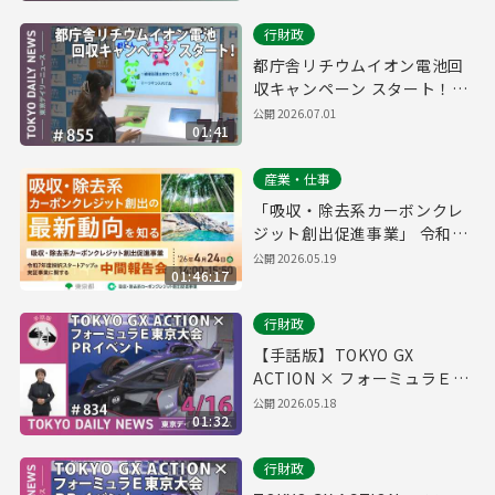
行財政
都庁舎リチウムイオン電池回
収キャンペーン スタート！
（令和8年7月1日 東京デイリ
公開
2026.07.01
01:41
ーニュース No.855）
産業・仕事
「吸収・除去系カーボンクレ
ジット創出促進事業」 令和7
年度採択スタートアップの中
公開
2026.05.19
01:46:17
間報告会
行財政
【手話版】TOKYO GX
ACTION × フォーミュラＥ東
京大会PRイベント （令和8年
公開
2026.05.18
01:32
4月16日 東京デイリーニュー
ス No.834）
行財政