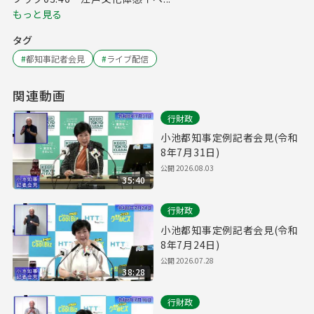
もっと見る
タグ
#
都知事記者会見
#
ライブ配信
関連動画
行財政
小池都知事定例記者会見(令和
8年7月31日)
公開
2026.08.03
35:40
行財政
小池都知事定例記者会見(令和
8年7月24日)
公開
2026.07.28
38:28
行財政