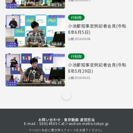
31:24
行財政
小池都知事定例記者会見(令和
8年6月5日)
公開
2026.06.08
48:04
行財政
小池都知事定例記者会見(令和
8年5月29日)
公開
2026.06.01
46:39
お問い合わせ : 東京動画 運営担当
E-mail：S0014905＜at＞section.metro.tokyo.jp
※＜at＞を@に置き換えてメールをお送りください。