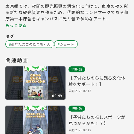
東京都では、夜間の観光振興の活性化に向けて、東京の夜を彩
る新たな観光資源を作るため、代表的なランドマークである都
庁第一本庁舎をキャンバスに光と音で多彩なアート...
もっと見る
タグ
#
都庁たまごのたまちゃん
#
ショート
関連動画
行財政
【子供たちの心に残る文化体
験をサポート！】
公開
2026.02.13
00:49
行財政
【子供たちの推しスポーツが
見つかるかも！？】
公開
2026.02.12