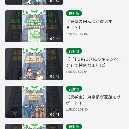
00:47
行財政
【東京の田んぼが復活す
る！？】
公開
2026.02.06
00:44
行財政
【「TOKYO八結びキャンペー
ン」で特別な１年に】
公開
2026.02.04
00:45
行財政
【奨学金】東京都が返還をサ
ポート！
公開
2026.01.30
00:41
行財政