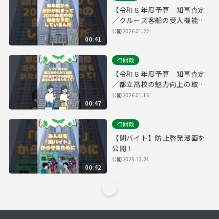
【令和８年度予算 知事査定
／クルーズ客船の受入機能を
強化】
公開
2026.01.22
00:41
行財政
【令和８年度予算 知事査定
／都立高校の魅力向上の取
組】
公開
2026.01.16
00:47
行財政
【闇バイト】防止啓発漫画を
公開！
公開
2025.12.24
00:42