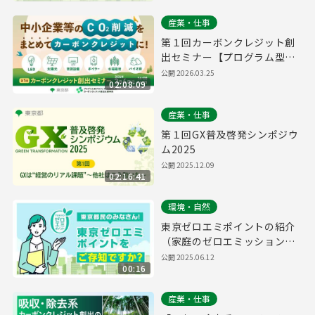
産業・仕事
第１回カーボンクレジット創
出セミナー【プログラム型プ
ロジェクトを活用したカーボ
公開
2026.03.25
02:08:09
ンクレジット創出支援事業】
産業・仕事
第１回GX普及啓発シンポジウ
ム2025
公開
2025.12.09
02:16:41
環境・自然
東京ゼロエミポイントの紹介
（家庭のゼロエミッション行
動推進事業）
公開
2025.06.12
00:16
産業・仕事