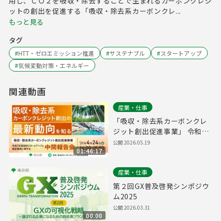
用し、ＣＯ２を吸収・除去することで生まれるカーボンクレジ
ットの創出を促進する「吸収・除去系カーボンクレ...
もっと見る
タグ
#
HTT・ゼロエミッション推進
#
サステナブル
#
スタートアップ
#
気候変動対策・エネルギー
関連動画
産業・仕事
「吸収・除去系カーボンクレ
ジット創出促進事業」 令和7
年度採択スタートアップの中
公開
2026.05.19
01:46:17
間報告会
産業・仕事
第２回GX普及啓発シンポジウ
ム2025
公開
2026.03.31
00:00