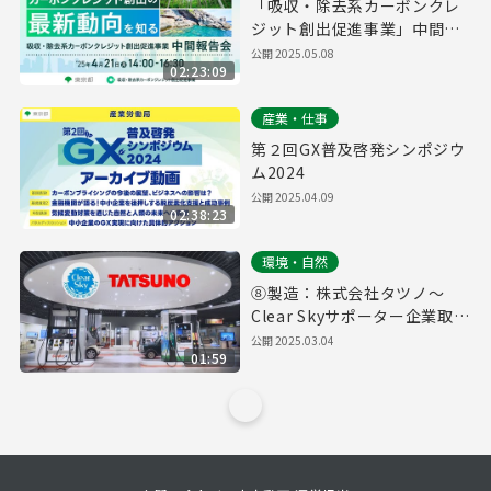
「吸収・除去系カーボンクレ
ジット創出促進事業」中間報
告会
公開
2025.05.08
02:23:09
産業・仕事
第２回GX普及啓発シンポジウ
ム2024
公開
2025.04.09
02:38:23
環境・自然
⑧製造：株式会社タツノ～
Clear Skyサポーター企業取組
紹介～
公開
2025.03.04
01:59