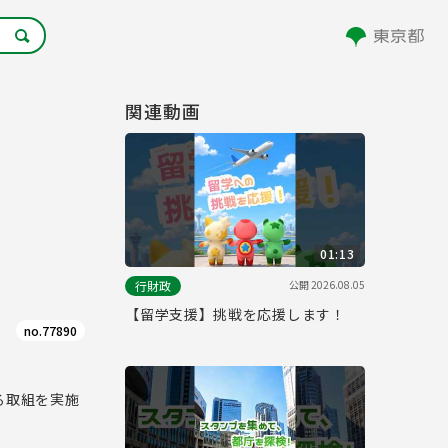
関連動画
01:13
公開
2026.08.05
行財政
【留学支援】挑戦を応援します！
no.77890
る取組を実施