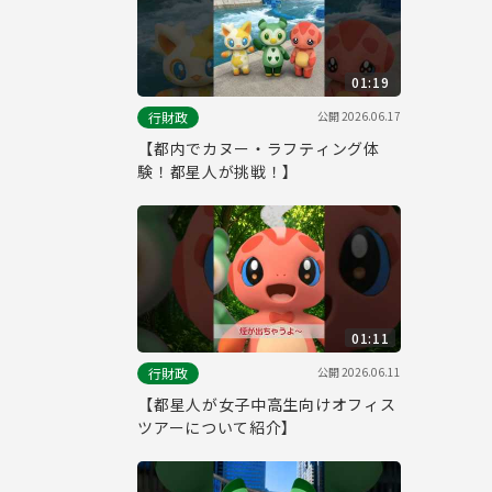
01:19
公開
2026.06.17
行財政
【都内でカヌー・ラフティング体
験！都星人が挑戦！】
01:11
公開
2026.06.11
行財政
【都星人が女子中高生向けオフィス
ツアーについて紹介】