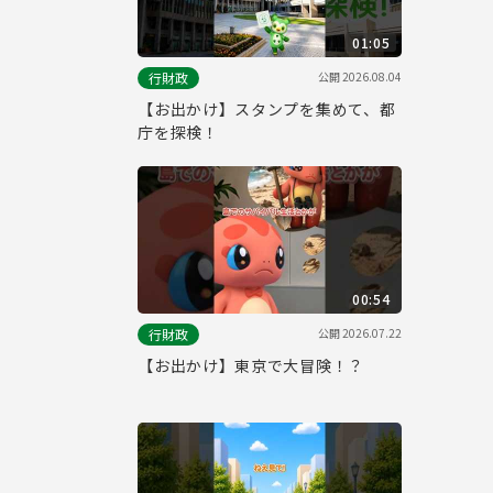
01:05
公開
2026.08.04
行財政
【お出かけ】スタンプを集めて、都
庁を探検！
00:54
公開
2026.07.22
行財政
【お出かけ】東京で大冒険！？