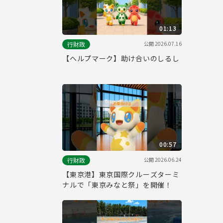
01:13
公開
2026.07.16
行財政
【ヘルプマーク】助け合いのしるし
00:57
公開
2026.06.24
行財政
【東京港】東京国際クルーズターミ
ナルで「東京みなと祭」を開催！