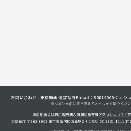
お問い合わせ : 東京動画 運営担当
E-mail：S0014905＜at＞sec
※＜at＞を@に置き換えてメールをお送りくだ
東京動画とは
利用規約
個人情報保護方針
アクセシビリティ
東京都庁 〒163-8001 東京都新宿区西新宿2-8-1
電話 03-5321-1111(代
Copyright©︎2017 Tokyo Metropolitan
Government.All Rights Res