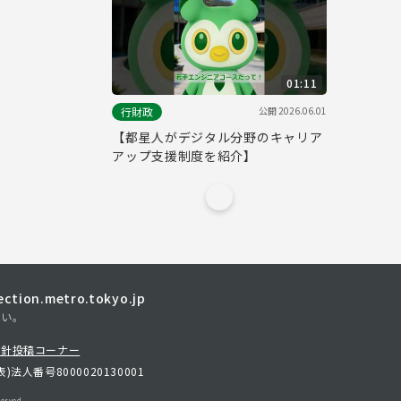
01:11
公開
2026.06.01
行財政
【都星人がデジタル分野のキャリア
アップ支援制度を紹介】
tion.metro.tokyo.jp
さい。
方針
投稿コーナー
表)
法人番号8000020130001
erved.