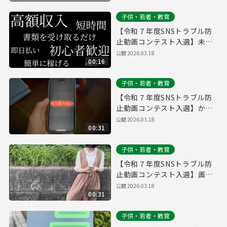
子供・若者・教育
【令和７年度SNSトラブル防
止動画コンテスト入選】未来
を壊すアルバイト
公開
2026.03.18
00:16
子供・若者・教育
【令和７年度SNSトラブル防
止動画コンテスト入選】かけ
られますか？
公開
2026.03.18
00:31
子供・若者・教育
【令和７年度SNSトラブル防
止動画コンテスト入選】画面
の向こうの「友達」
公開
2026.03.18
00:31
子供・若者・教育