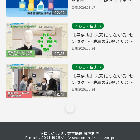
を知って上手に使おう【実験
実習講座より】
公開
2026.03.17
02:02
くらし・住まい
【字幕版】未来につながる“セ
ンタク”～洗濯の心得とサステ
ナブルファッション～【衣類
公開
2026.03.24
07:58
のエシカル消費（サステナブ
ルファッション）編】
くらし・住まい
【字幕版】未来につながる“セ
ンタク”～洗濯の心得とサステ
ナブルファッション～【商業
公開
2026.03.24
08:43
クリーニングでの注意点編】
お問い合わせ : 東京動画 運営担当
E-mail：S0014905＜at＞section.metro.tokyo.jp