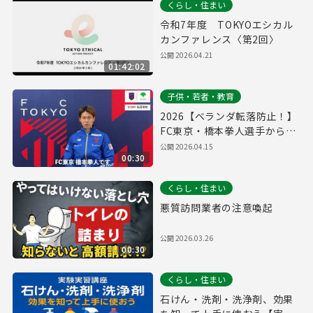
くらし・住まい
令和7年度 TOKYOエシカル
カンファレンス〈第2回〉
公開
2026.04.21
01:42:02
子供・若者・教育
2026【ベランダ転落防止！】
FC東京・橋本拳人選手からの
メッセージ
公開
2026.04.15
00:30
くらし・住まい
悪質訪問業者の注意喚起
公開
2026.03.26
00:30
くらし・住まい
石けん・洗剤・洗浄剤、効果