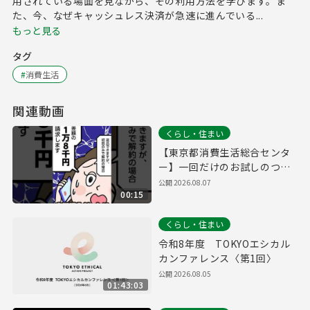
用されている場面を見ながら、その利用方法を学びます。ま
た、今、なぜキャッシュレス決済が急速に進んでいる...
もっと見る
タグ
#
消費生活
関連動画
くらし・住まい
【東京都消費生活総合センタ
ー】一回だけのお試しのつも
りだったのに…定期購入編
公開
2026.08.07
00:15
くらし・住まい
令和8年度 TOKYOエシカル
カンファレンス〈第1回〉
公開
2026.08.05
01:43:03