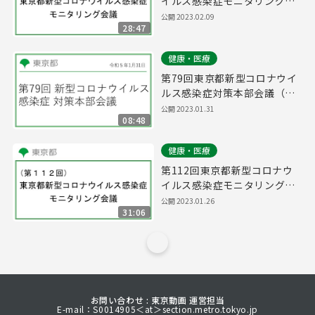
イルス感染症モニタリング会
議(令和5年2月9日17時15分
公開
2023.02.09
28:47
～)
健康・医療
第79回東京都新型コロナウイ
ルス感染症対策本部会議（令
和5年1月31日 16時15分～）
公開
2023.01.31
08:48
健康・医療
第112回東京都新型コロナウ
イルス感染症モニタリング会
議(令和5年1月26日16時15分
公開
2023.01.26
31:06
～)
お問い合わせ : 東京動画 運営担当
E-mail：S0014905＜at＞section.metro.tokyo.jp