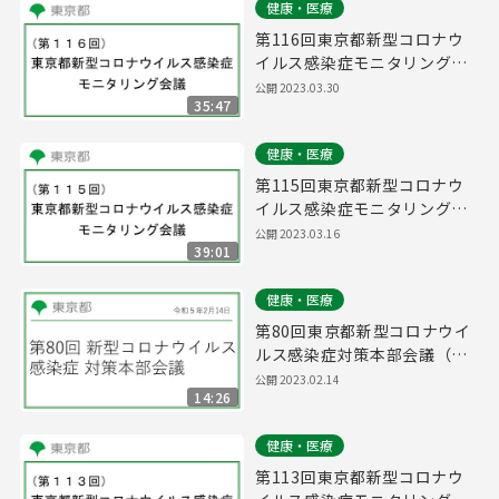
健康・医療
第116回東京都新型コロナウ
イルス感染症モニタリング会
議(令和5年3月30日13時00分
公開
2023.03.30
35:47
～)
健康・医療
第115回東京都新型コロナウ
イルス感染症モニタリング会
議(令和5年3月16日14時45分
公開
2023.03.16
39:01
～)
健康・医療
第80回東京都新型コロナウイ
ルス感染症対策本部会議（令
和5年2月14日 16時45分～）
公開
2023.02.14
14:26
健康・医療
第113回東京都新型コロナウ