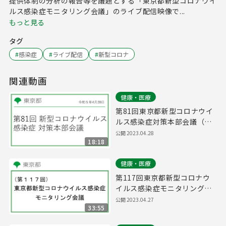
提供体制の分析の報告等を議題とする「東京都新型コロナウイ
ルス感染症モニタリング会議」のライブ配信映像で...
もっと見る
タグ
#
感染症
#
ライブ配信
#
新型コロナ
関連動画
健康・医療
第81回東京都新型コロナウイ
ルス感染症対策本部会議（令
和5年4月28日 17時00分～）
公開
2023.04.28
18:18
健康・医療
第117回東京都新型コロナウ
イルス感染症モニタリング会
議(令和5年4月28日11時00分
公開
2023.04.27
33:55
～)