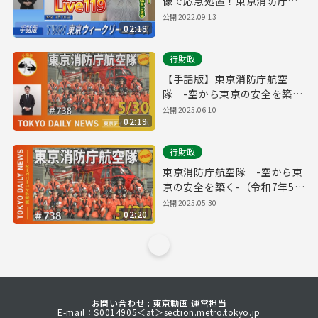
像で応急処置！東京消防庁
「Live119」（令和4年9月10
公開
2022.09.13
02:18
日 東京ウィークリーニュース
No.48）
行財政
【手話版】東京消防庁航空
隊 -空から東京の安全を築
く-（令和7年5月30日 東京デ
公開
2025.06.10
02:19
イリーニュース特別版）
行財政
東京消防庁航空隊 -空から東
京の安全を築く-（令和7年5月
30日 東京デイリーニュース特
公開
2025.05.30
02:20
別版）
お問い合わせ : 東京動画 運営担当
E-mail：S0014905＜at＞section.metro.tokyo.jp