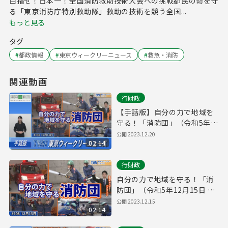
目指せ！日本一！全国消防救助技術大会への挑戦都民の命を守
る「東京消防庁特別救助隊」救助の技術を競う全国...
もっと見る
タグ
#
都政情報
#
東京ウィークリーニュース
#
救急・消防
関連動画
行財政
【手話版】自分の力で地域を
守る！「消防団」（令和5年
12月15日 東京ウィークリーニ
公開
2023.12.20
02:14
ュース No.108）
行財政
自分の力で地域を守る！「消
防団」（令和5年12月15日 東
京ウィークリーニュース
公開
2023.12.15
02:14
No.108）