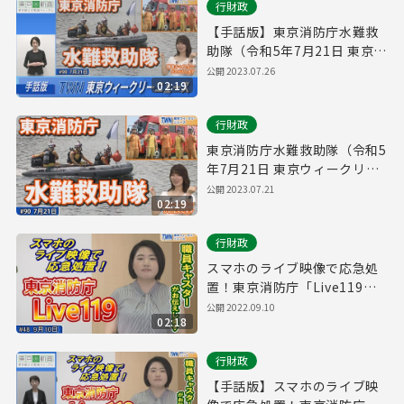
行財政
【手話版】東京消防庁水難救
助隊（令和5年7月21日 東京ウ
ィークリーニュース No.90）
公開
2023.07.26
02:19
行財政
東京消防庁水難救助隊（令和5
年7月21日 東京ウィークリー
ニュース No.90）
公開
2023.07.21
02:19
行財政
スマホのライブ映像で応急処
置！東京消防庁「Live119」
（令和4年9月10日 東京ウィー
公開
2022.09.10
02:18
クリーニュース No.48）
行財政
【手話版】スマホのライブ映