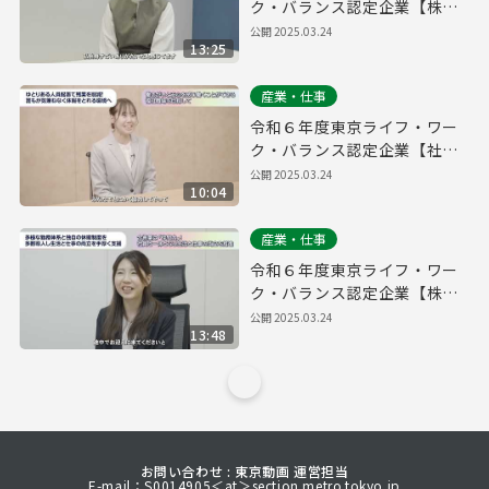
ク・バランス認定企業【株式
会社QOOLキャリア】
公開
2025.03.24
13:25
産業・仕事
令和６年度東京ライフ・ワー
ク・バランス認定企業【社会
福祉法人大三島育徳会】
公開
2025.03.24
10:04
産業・仕事
令和６年度東京ライフ・ワー
ク・バランス認定企業【株式
会社FIS】
公開
2025.03.24
13:48
お問い合わせ : 東京動画 運営担当
E-mail：S0014905＜at＞section.metro.tokyo.jp