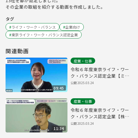
13社を都が認定しました。
その企業の取組を紹介する動画を作成しました。
タグ
#
ライフ・ワーク・バランス
#
企業向け
#
東京ライフ・ワーク・バランス認定企業
関連動画
産業・仕事
令和６年度東京ライフ・ワー
ク・バランス認定企業【ミラ
イウェブ株式会社】
公開
2025.03.24
09:45
産業・仕事
令和６年度東京ライフ・ワー
ク・バランス認定企業【株式
会社プログレス】
公開
2025.03.24
11:34