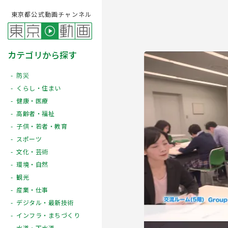
東京都公式動画チャンネル
カテゴリから探す
防災
くらし・住まい
健康・医療
高齢者・福祉
子供・若者・教育
スポーツ
文化・芸術
Play
環境・自然
観光
産業・仕事
デジタル・最新技術
インフラ・まちづくり
水道・下水道