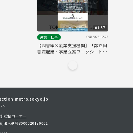
01:37
公開
2025.12.25
産業・仕事
【図書館×創業支援機関】「都立図
書館起業・事業立案ワークシート」
でビジネスプランをブラッシュアッ
プ
tion.metro.tokyo.jp
さい。
方針
投稿コーナー
表)
法人番号8000020130001
erved.