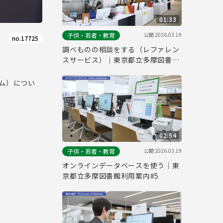
01:33
公開
2026.03.19
子供・若者・教育
no.17725
調べものの相談をする（レファレン
スサービス）｜東京都立多摩図書館
利用案内#6
ム）につい
02:54
公開
2026.03.19
子供・若者・教育
オンラインデータベースを使う｜東
京都立多摩図書館利用案内#5