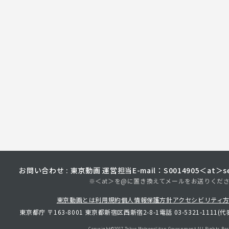
お問い合わせ : 東京動画 運営担当
E-mail：S0014905＜at＞sec
※＜at＞を@に置き換えてメールをお送りくだ
東京動画とは
利用規約
個人情報保護方針
アクセシビリティ
東京都庁 〒163-8001 東京都新宿区西新宿2-8-1
電話 03-5321-1111(代
Copyright©︎2017 Tokyo Metropolitan
Government.All Rights Res