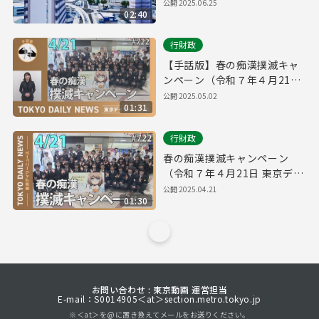
ージ
公開
2025.06.25
02:40
行財政
【手話版】春の痴漢撲滅キャ
ンペーン（令和７年４月21日
東京デイリーニュース
公開
2025.05.02
01:31
No.722）
行財政
春の痴漢撲滅キャンペーン
（令和７年４月21日 東京デイ
リーニュース No.722）
公開
2025.04.21
01:30
お問い合わせ : 東京動画 運営担当
E-mail：S0014905＜at＞section.metro.tokyo.jp
※＜at＞を@に置き換えてメールをお送りください。