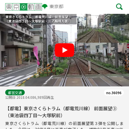
Play
都営交通
no.36096
公開日 2018.04.08
6,989回再生
【都電】東京さくらトラム（都電荒川線） 前面展望③
（東池袋四丁目～大塚駅前）
東京さくらトラム（都電荒川線）の前面展望第３弾を公開しま