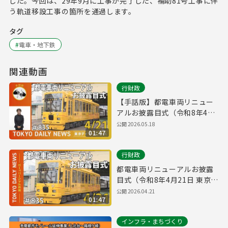
した。今回は、29年9月に工事が完了した、補助81号工事に伴
う軌道移設工事の箇所を通過します。
タグ
#
電車・地下鉄
関連動画
行財政
【手話版】都電車両リニュー
アルお披露目式（令和8年4月
21日 東京デイリーニュース
公開
2026.05.18
01:47
No.835）
行財政
都電車両リニューアルお披露
目式（令和8年4月21日 東京デ
イリーニュース No.835）
公開
2026.04.21
01:47
インフラ・まちづくり